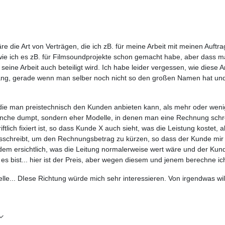
re die Art von Verträgen, die ich zB. für meine Arbeit mit meinen Auft
 wie ich es zB. für Filmsoundprojekte schon gemacht habe, aber dass ma
seine Arbeit auch beteiligt wird. Ich habe leider vergessen, wie diese Ar
ang, gerade wenn man selber noch nicht so den großen Namen hat und 
die man preistechnisch den Kunden anbieten kann, als mehr oder wenig
ranche dumpt, sondern eher Modelle, in denen man eine Rechnung schre
iftlich fixiert ist, so dass Kunde X auch sieht, was die Leistung koste
schreibt, um den Rechnungsbetrag zu kürzen, so dass der Kunde mir al
zdem ersichtlich, was die Leitung normalerweise wert wäre und der Ku
Du es bist... hier ist der Preis, aber wegen diesem und jenem berechne ic
lle... DIese Richtung würde mich sehr interessieren. Von irgendwas w