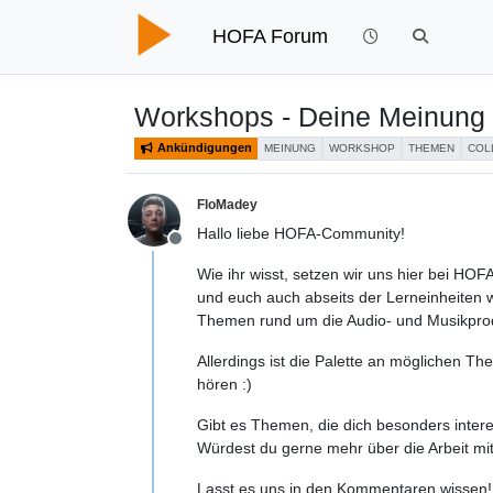
HOFA Forum
Workshops - Deine Meinung i
Ankündigungen
MEINUNG
WORKSHOP
THEMEN
COL
FloMadey
Hallo liebe HOFA-Community!
Offline
Wie ihr wisst, setzen wir uns hier bei H
und euch auch abseits der Lerneinheiten 
Themen rund um die Audio- und Musikprodu
Allerdings ist die Palette an möglichen Th
hören :)
Gibt es Themen, die dich besonders inter
Würdest du gerne mehr über die Arbeit mi
Lasst es uns in den Kommentaren wissen!