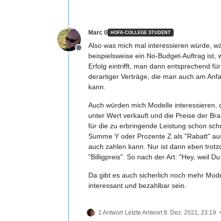
Marc 0
HOFA-COLLEGE STUDENT
Also was mich mal interessieren würde, wä
Offline
beispielsweise ein No-Budget-Auftrag ist,
Erfolg eintrifft, man dann entsprechend für 
derartiger Verträge, die man auch am Anf
kann.
Auch würden mich Modelle interessieren, 
unter Wert verkauft und die Preise der B
für die zu erbringende Leistung schon schr
Summe Y oder Prozente Z als "Rabatt" aus
auch zahlen kann. Nur ist dann eben trot
"Billigpreis". So nach der Art: "Hey, weil 
Da gibt es auch sicherlich noch mehr Mode
interessant und bezahlbar sein.
1 Antwort
Letzte Antwort
8. Dez. 2021, 23:19