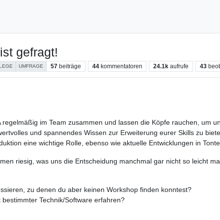
st gefragt!
57
beiträge
44
kommentatoren
24.1k
aufrufe
43
beo
LEGE
UMFRAGE
OFA regelmäßig im Team zusammen und lassen die Köpfe rauchen, um un
wertvolles und spannendes Wissen zur Erweiterung eurer Skills zu biet
ktion eine wichtige Rolle, ebenso wie aktuelle Entwicklungen in Tont
emen riesig, was uns die Entscheidung manchmal gar nicht so leicht mac
essieren, zu denen du aber keinen Workshop finden konntest?
t bestimmter Technik/Software erfahren?