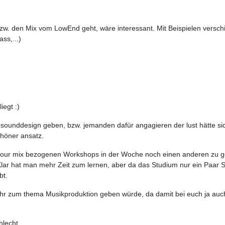
. den Mix vom LowEnd geht, wäre interessant. Mit Beispielen verschi
ss,...)
iegt :)
ounddesign geben, bzw. jemanden dafür angagieren der lust hätte sic
chöner ansatz.
ur mix bezogenen Workshops in der Woche noch einen anderen zu gebe
lar hat man mehr Zeit zum lernen, aber da das Studium nur ein Paar 
bt.
ehr zum thema Musikproduktion geben würde, da damit bei euch ja au
lecht.