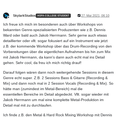
SkylarkStudios
27. Mai 2021, 06:10
HOFA-COLLEGE STUDENT
Offline
Ich freue ich mich im besonderen auch über Workshops von
bekannten Genre-spezialisierten Produzenten wie z.B. Dennis
Ward oder bald auch Jakob Herrmann. Sehr gerne auch etwas
detaillierter oder vllt. sogar fokusiert auf ein Instrument wie jetzt
z.B. der kommende Workshop über das Drum-Recording von den
Vorbereitungen über die eigentlichen Aufnahmen bis hin zum Mix
mit Jakob Herrmann, da kann's dann auch echt mal ins Detail
gehen. Sehr cool, da freu ich mich richtig drauf!
Darauf folgen wären dann noch weitergehende Sessions in diesem
Genre echt super. Z.B. 2 Sessions Bass & Gitarre (Recording &
Mix) und dann noch mal in 2 Session Vocals (Recording & Mix). So
hätte man (zumindest im Metal-Bereich) mal die
essentiellen Bereiche im Detail abgedeckt. Vllt. sogar wieder mit
Jakob Herrmann um mal eine komplette Metal-Produktion im
Detail mal mit zu durchlaufen.
Ich finde z.B. den Metal & Hard Rock Mixing Workshop mit Dennis