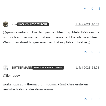
0
mm
1. Juli 2021, 10:43
HOFA-COLLEGE STUDENT
Offline
@grimmels-diego : Bin der gleichen Meinung. Mehr Hörtrainings
um noch aufmerksamer und noch besser auf Details zu achten.
Wenn man drauf hingewiesen wird ist es plötzlich hörbar ;)
0
BUTTERMANN
1. Juli 2021, 18:28
HOFA-COLLEGE STUDENT
Offline
@
flomadey
workshops zum thema drum rooms. künstliches erstellen
realistisch klingender drum rooms
0