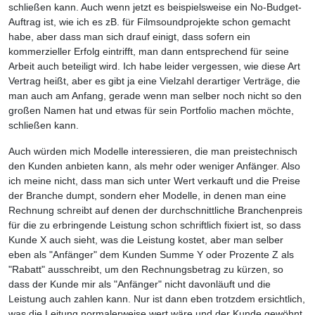
schließen kann. Auch wenn jetzt es beispielsweise ein No-Budget-
Auftrag ist, wie ich es zB. für Filmsoundprojekte schon gemacht
habe, aber dass man sich drauf einigt, dass sofern ein
kommerzieller Erfolg eintrifft, man dann entsprechend für seine
Arbeit auch beteiligt wird. Ich habe leider vergessen, wie diese Art
Vertrag heißt, aber es gibt ja eine Vielzahl derartiger Verträge, die
man auch am Anfang, gerade wenn man selber noch nicht so den
großen Namen hat und etwas für sein Portfolio machen möchte,
schließen kann.
Auch würden mich Modelle interessieren, die man preistechnisch
den Kunden anbieten kann, als mehr oder weniger Anfänger. Also
ich meine nicht, dass man sich unter Wert verkauft und die Preise
der Branche dumpt, sondern eher Modelle, in denen man eine
Rechnung schreibt auf denen der durchschnittliche Branchenpreis
für die zu erbringende Leistung schon schriftlich fixiert ist, so dass
Kunde X auch sieht, was die Leistung kostet, aber man selber
eben als "Anfänger" dem Kunden Summe Y oder Prozente Z als
"Rabatt" ausschreibt, um den Rechnungsbetrag zu kürzen, so
dass der Kunde mir als "Anfänger" nicht davonläuft und die
Leistung auch zahlen kann. Nur ist dann eben trotzdem ersichtlich,
was die Leitung normalerweise wert wäre und der Kunde gewöhnt