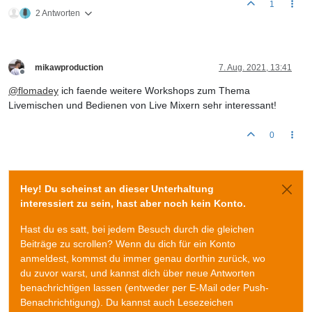
1
2 Antworten
mikawproduction
7. Aug. 2021, 13:41
Offline
@
flomadey
ich faende weitere Workshops zum Thema
Livemischen und Bedienen von Live Mixern sehr interessant!
0
Hey! Du scheinst an dieser Unterhaltung
interessiert zu sein, hast aber noch kein Konto.
Hast du es satt, bei jedem Besuch durch die gleichen
Beiträge zu scrollen? Wenn du dich für ein Konto
anmeldest, kommst du immer genau dorthin zurück, wo
du zuvor warst, und kannst dich über neue Antworten
benachrichtigen lassen (entweder per E-Mail oder Push-
Benachrichtigung). Du kannst auch Lesezeichen