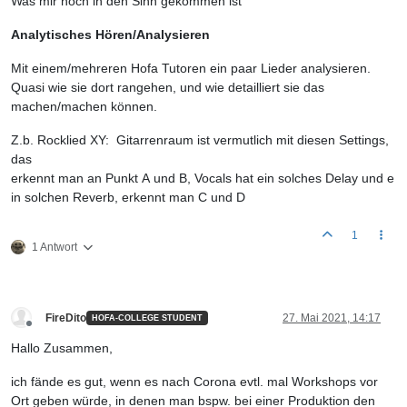
Was mir noch in den Sinn gekommen ist
Analytisches Hören/Analysieren
Mit einem/mehreren Hofa Tutoren ein paar Lieder analysieren.
Quasi wie sie dort rangehen, und wie detailliert sie das
machen/machen können.
Z.b. Rocklied XY: Gitarrenraum ist vermutlich mit diesen Settings,
das
erkennt man an Punkt A und B, Vocals hat ein solches Delay und e
in solchen Reverb, erkennt man C und D
1
1 Antwort
FireDito
27. Mai 2021, 14:17
HOFA-COLLEGE STUDENT
Offline
Hallo Zusammen,
ich fände es gut, wenn es nach Corona evtl. mal Workshops vor
Ort geben würde, in denen man bspw. bei einer Produktion den