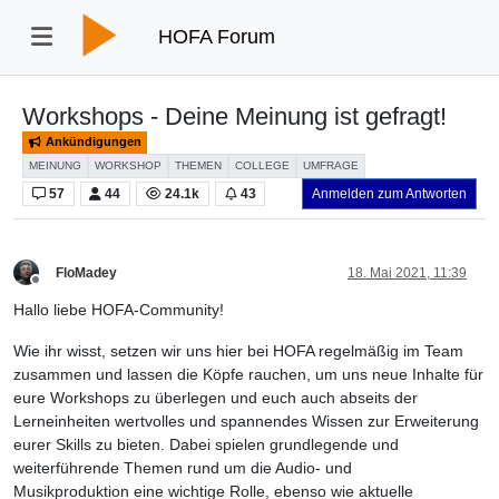
HOFA Forum
Workshops - Deine Meinung ist gefragt!
Ankündigungen
MEINUNG
WORKSHOP
THEMEN
COLLEGE
UMFRAGE
57
44
24.1k
43
Anmelden zum Antworten
FloMadey
18. Mai 2021, 11:39
Offline
Hallo liebe HOFA-Community!
Wie ihr wisst, setzen wir uns hier bei HOFA regelmäßig im Team
zusammen und lassen die Köpfe rauchen, um uns neue Inhalte für
eure Workshops zu überlegen und euch auch abseits der
Lerneinheiten wertvolles und spannendes Wissen zur Erweiterung
eurer Skills zu bieten. Dabei spielen grundlegende und
weiterführende Themen rund um die Audio- und
Musikproduktion eine wichtige Rolle, ebenso wie aktuelle