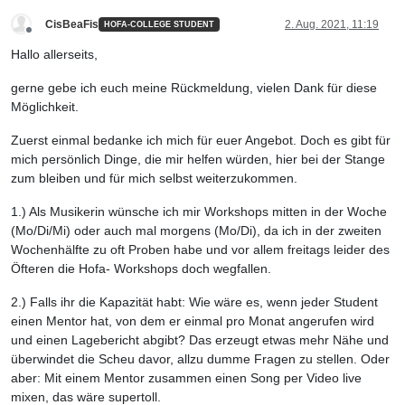
CisBeaFis
2. Aug. 2021, 11:19
HOFA-COLLEGE STUDENT
Offline
Hallo allerseits,
gerne gebe ich euch meine Rückmeldung, vielen Dank für diese
Möglichkeit.
Zuerst einmal bedanke ich mich für euer Angebot. Doch es gibt für
mich persönlich Dinge, die mir helfen würden, hier bei der Stange
zum bleiben und für mich selbst weiterzukommen.
1.) Als Musikerin wünsche ich mir Workshops mitten in der Woche
(Mo/Di/Mi) oder auch mal morgens (Mo/Di), da ich in der zweiten
Wochenhälfte zu oft Proben habe und vor allem freitags leider des
Öfteren die Hofa- Workshops doch wegfallen.
2.) Falls ihr die Kapazität habt: Wie wäre es, wenn jeder Student
einen Mentor hat, von dem er einmal pro Monat angerufen wird
und einen Lagebericht abgibt? Das erzeugt etwas mehr Nähe und
überwindet die Scheu davor, allzu dumme Fragen zu stellen. Oder
aber: Mit einem Mentor zusammen einen Song per Video live
mixen, das wäre supertoll.