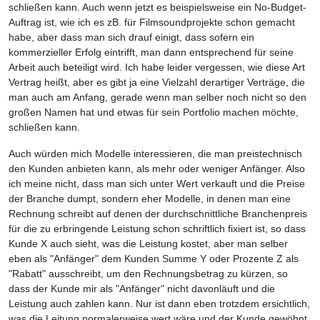
schließen kann. Auch wenn jetzt es beispielsweise ein No-Budget-
Auftrag ist, wie ich es zB. für Filmsoundprojekte schon gemacht
habe, aber dass man sich drauf einigt, dass sofern ein
kommerzieller Erfolg eintrifft, man dann entsprechend für seine
Arbeit auch beteiligt wird. Ich habe leider vergessen, wie diese Art
Vertrag heißt, aber es gibt ja eine Vielzahl derartiger Verträge, die
man auch am Anfang, gerade wenn man selber noch nicht so den
großen Namen hat und etwas für sein Portfolio machen möchte,
schließen kann.
Auch würden mich Modelle interessieren, die man preistechnisch
den Kunden anbieten kann, als mehr oder weniger Anfänger. Also
ich meine nicht, dass man sich unter Wert verkauft und die Preise
der Branche dumpt, sondern eher Modelle, in denen man eine
Rechnung schreibt auf denen der durchschnittliche Branchenpreis
für die zu erbringende Leistung schon schriftlich fixiert ist, so dass
Kunde X auch sieht, was die Leistung kostet, aber man selber
eben als "Anfänger" dem Kunden Summe Y oder Prozente Z als
"Rabatt" ausschreibt, um den Rechnungsbetrag zu kürzen, so
dass der Kunde mir als "Anfänger" nicht davonläuft und die
Leistung auch zahlen kann. Nur ist dann eben trotzdem ersichtlich,
was die Leitung normalerweise wert wäre und der Kunde gewöhnt