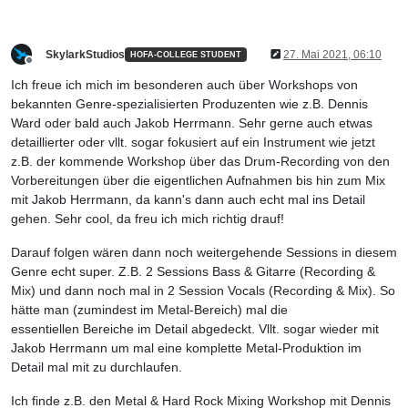
SkylarkStudios
27. Mai 2021, 06:10
HOFA-COLLEGE STUDENT
Offline
Ich freue ich mich im besonderen auch über Workshops von
bekannten Genre-spezialisierten Produzenten wie z.B. Dennis
Ward oder bald auch Jakob Herrmann. Sehr gerne auch etwas
detaillierter oder vllt. sogar fokusiert auf ein Instrument wie jetzt
z.B. der kommende Workshop über das Drum-Recording von den
Vorbereitungen über die eigentlichen Aufnahmen bis hin zum Mix
mit Jakob Herrmann, da kann's dann auch echt mal ins Detail
gehen. Sehr cool, da freu ich mich richtig drauf!
Darauf folgen wären dann noch weitergehende Sessions in diesem
Genre echt super. Z.B. 2 Sessions Bass & Gitarre (Recording &
Mix) und dann noch mal in 2 Session Vocals (Recording & Mix). So
hätte man (zumindest im Metal-Bereich) mal die
essentiellen Bereiche im Detail abgedeckt. Vllt. sogar wieder mit
Jakob Herrmann um mal eine komplette Metal-Produktion im
Detail mal mit zu durchlaufen.
Ich finde z.B. den Metal & Hard Rock Mixing Workshop mit Dennis