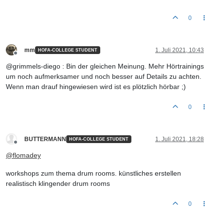
0
mm
1. Juli 2021, 10:43
HOFA-COLLEGE STUDENT
Offline
@grimmels-diego : Bin der gleichen Meinung. Mehr Hörtrainings
um noch aufmerksamer und noch besser auf Details zu achten.
Wenn man drauf hingewiesen wird ist es plötzlich hörbar ;)
0
BUTTERMANN
1. Juli 2021, 18:28
HOFA-COLLEGE STUDENT
Offline
@
flomadey
workshops zum thema drum rooms. künstliches erstellen
realistisch klingender drum rooms
0