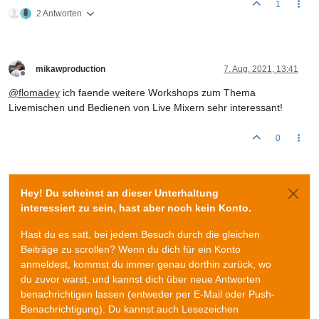
1
2 Antworten
mikawproduction
7. Aug. 2021, 13:41
Offline
@
flomadey
ich faende weitere Workshops zum Thema
Livemischen und Bedienen von Live Mixern sehr interessant!
0
Hey! Du scheinst an dieser Unterhaltung
interessiert zu sein, hast aber noch kein Konto.
Hast du es satt, bei jedem Besuch durch die gleichen
Beiträge zu scrollen? Wenn du dich für ein Konto
anmeldest, kommst du immer genau dorthin zurück, wo
du zuvor warst, und kannst dich über neue Antworten
benachrichtigen lassen (entweder per E-Mail oder Push-
Benachrichtigung). Du kannst auch Lesezeichen