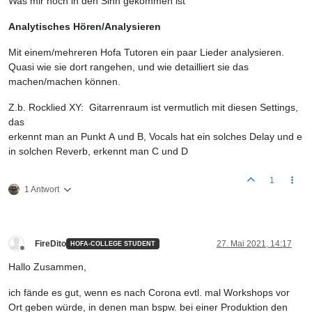
Was mir noch in den Sinn gekommen ist
Analytisches Hören/Analysieren
Mit einem/mehreren Hofa Tutoren ein paar Lieder analysieren.
Quasi wie sie dort rangehen, und wie detailliert sie das
machen/machen können.
Z.b. Rocklied XY: Gitarrenraum ist vermutlich mit diesen Settings,
das
erkennt man an Punkt A und B, Vocals hat ein solches Delay und e
in solchen Reverb, erkennt man C und D
1
1 Antwort
FireDito
27. Mai 2021, 14:17
HOFA-COLLEGE STUDENT
Offline
Hallo Zusammen,
ich fände es gut, wenn es nach Corona evtl. mal Workshops vor
Ort geben würde, in denen man bspw. bei einer Produktion den