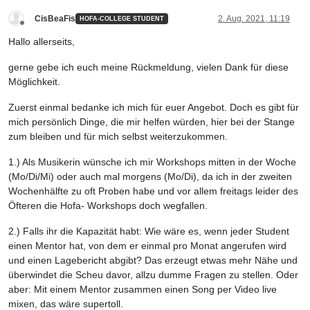
CisBeaFis
2. Aug. 2021, 11:19
HOFA-COLLEGE STUDENT
Offline
Hallo allerseits,
gerne gebe ich euch meine Rückmeldung, vielen Dank für diese
Möglichkeit.
Zuerst einmal bedanke ich mich für euer Angebot. Doch es gibt für
mich persönlich Dinge, die mir helfen würden, hier bei der Stange
zum bleiben und für mich selbst weiterzukommen.
1.) Als Musikerin wünsche ich mir Workshops mitten in der Woche
(Mo/Di/Mi) oder auch mal morgens (Mo/Di), da ich in der zweiten
Wochenhälfte zu oft Proben habe und vor allem freitags leider des
Öfteren die Hofa- Workshops doch wegfallen.
2.) Falls ihr die Kapazität habt: Wie wäre es, wenn jeder Student
einen Mentor hat, von dem er einmal pro Monat angerufen wird
und einen Lagebericht abgibt? Das erzeugt etwas mehr Nähe und
überwindet die Scheu davor, allzu dumme Fragen zu stellen. Oder
aber: Mit einem Mentor zusammen einen Song per Video live
mixen, das wäre supertoll.