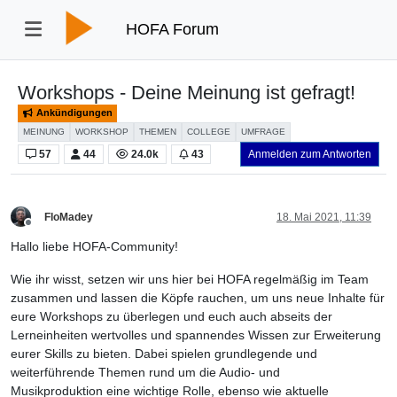
HOFA Forum
Workshops - Deine Meinung ist gefragt!
Ankündigungen
MEINUNG
WORKSHOP
THEMEN
COLLEGE
UMFRAGE
57
44
24.0k
43
Anmelden zum Antworten
FloMadey
18. Mai 2021, 11:39
Offline
Hallo liebe HOFA-Community!
Wie ihr wisst, setzen wir uns hier bei HOFA regelmäßig im Team
zusammen und lassen die Köpfe rauchen, um uns neue Inhalte für
eure Workshops zu überlegen und euch auch abseits der
Lerneinheiten wertvolles und spannendes Wissen zur Erweiterung
eurer Skills zu bieten. Dabei spielen grundlegende und
weiterführende Themen rund um die Audio- und
Musikproduktion eine wichtige Rolle, ebenso wie aktuelle