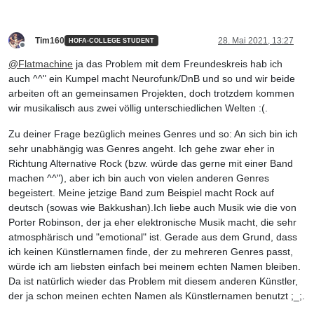
Tim160
28. Mai 2021, 13:27
HOFA-COLLEGE STUDENT
Offline
@
Flatmachine
ja das Problem mit dem Freundeskreis hab ich
auch ^^" ein Kumpel macht Neurofunk/DnB und so und wir beide
arbeiten oft an gemeinsamen Projekten, doch trotzdem kommen
wir musikalisch aus zwei völlig unterschiedlichen Welten :(.
Zu deiner Frage bezüglich meines Genres und so: An sich bin ich
sehr unabhängig was Genres angeht. Ich gehe zwar eher in
Richtung Alternative Rock (bzw. würde das gerne mit einer Band
machen ^^"), aber ich bin auch von vielen anderen Genres
begeistert. Meine jetzige Band zum Beispiel macht Rock auf
deutsch (sowas wie Bakkushan).Ich liebe auch Musik wie die von
Porter Robinson, der ja eher elektronische Musik macht, die sehr
atmosphärisch und "emotional" ist. Gerade aus dem Grund, dass
ich keinen Künstlernamen finde, der zu mehreren Genres passt,
würde ich am liebsten einfach bei meinem echten Namen bleiben.
Da ist natürlich wieder das Problem mit diesem anderen Künstler,
der ja schon meinen echten Namen als Künstlernamen benutzt ;_;.