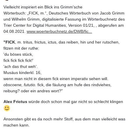
Offline
Vielleicht inspiriert ein Blick ins Grimm'sche
Wörterbuch: „FICK, m.“, Deutsches Wörterbuch von Jacob Grimm
und Wilhelm Grimm, digitalisierte Fassung im Wörterbuchnetz des
Trier Center for Digital Humanities, Version 01/21, , abgerufen am
04.08.2021.
www.woerterbuchnetz.de/DWB/fic...
"FICK
, m. tritus, frictus, ictus, das reiben, hin und her rutschen,
fitzen mit der ruthe:
'du böses stück,
fick fick fick fick!'
'ach das thut weh'.
Musäus kinderkl. 16,
wenn man nicht in diesem fick einen imperativ sehen will.
obscoene, fututio.
fick, die fäulung am hufe des rindviehes,
reibung? oder ein andres wort?"
Alex Frictus
würde doch schon mal gar nicht so schlecht klingen
Ansonsten gibt es da noch mehr Stoff, aus dem man vielleicht was
machen kann.