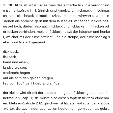
"
FICKFACK
,
m.
ictus
virgae,
was
das
einfache
fick.
die
verdopplun
g
ist
merkwürdig
[…]
.
ähnlich
sind
klingklang,
mickmack,
mischmas
ch,
schnickschnack,
ticktack,
kitzkatz,
ripsraps,
wirrwarr
u.
a.
m.,
in
denen
die
sprache
gern
mit
dem
laut
spielt.
wir
sahen
in
ficke
bez
ug
auf
fach,
dürfen
also
auch
fickfack
und
fickfacken
mit
facken
od
er
fecken
verbinden.
meister
fickfack
heiszt
der
häscher
und
henke
r,
welcher
mit
der
ruthe
streicht,
und
die
steupe,
der
ruthenschlag
s
elbst
wird
fickfack
genannt:
dick
dack,
fick
fack,
band
und
eisen,
landverweisen,
stadtrecht
hegen,
auf
die
stirn
den
galgen
pregen.
lied
von
1664
bei
Hildebrand
s.
402
;
der
kleine
wird
dir
mit
der
ruthe
einen
guten
fickfack
geben.
pol.
fe
uermäuerk.
cap.
1;
sie
muste
also
diesen
tapfern
fickfack
einnehm
en.
Melissus
Salinde
232
.
gleichviel
ist
fitzfatz.
wollautende,
kräftige
wörter,
die
auch
in
der
abstraction
heute
mehr
gemieden
als
gebra