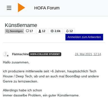
HOFA Forum
Künstlername
17
12
2.6k
12
Sonstiges
Anmelden zum Antworten
Flatmachine
24. Mai 2021, 12:14
HOFA-COLLEGE STUDENT
Offline
Hallo zusammen,
ich produziere mittlerweile seit ~6 Jahren, hauptsächlich Tech
House / Deep Tech, ab und an auch mal BoomBap und andere
Genre zu lernzwecken.
Allerdings habe ich schon
immer dasselbe Problem, ein guter Künstlername.