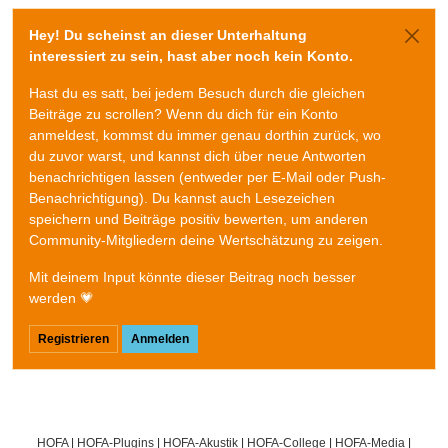
Hey! Du scheinst an dieser Unterhaltung
interessiert zu sein, hast aber noch kein Konto.
Hast du es satt, bei jedem Besuch durch die gleichen
Beiträge zu scrollen? Wenn du dich für ein Konto
anmeldest, kommst du immer genau dorthin zurück, wo
du zuvor warst, und kannst dich über neue Antworten
benachrichtigen lassen (entweder per E-Mail oder Push-
Benachrichtigung). Du kannst auch Lesezeichen
speichern und Beiträge positiv bewerten, um anderen
Community-Mitgliedern deine Wertschätzung zu zeigen.
Mit deinem Input könnte dieser Beitrag noch besser
werden 💗
Registrieren
Anmelden
HOFA
|
HOFA-Plugins
|
HOFA-Akustik
|
HOFA-College
|
HOFA-Media
|