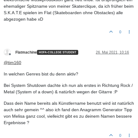
ehemaliger Spitzname von meiner Skaterclique, da ich früher beim
S.K.A.T.E spielen im Flat (Skateboarden ohne Obstacles) alle
abgezogen habe xD
0
Flatmachine
26. Mai 2021, 10:16
HOFA-COLLEGE STUDENT
Offline
@
tim160
In welchen Genres bist du denn aktiv?
Bei System Shutdown dachte ich nun als erstes in Richtung Rock /
Metal (System of a down) & natürlich wegen der Gitarre :P
Dass dein Name bereits als Künstlername benutzt wird ist natürlich
auch sehr gemein ^^ also ich fand den Anagramm Generator Tipp
von Melisa ganz cool, vielleicht gibt es zu deinem Namen bessere
Ergebnisse ?
0