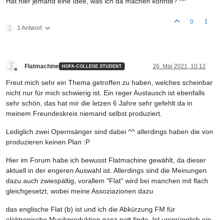
Hat hier jemand eine Idee, was ich da machen könnte? ^^"
0
1 Antwort
Flatmachine
26. Mai 2021, 10:12
HOFA-COLLEGE STUDENT
Offline
Freut mich sehr ein Thema getroffen zu haben, welches scheinbar
nicht nur für mich schwierig ist. Ein reger Austausch ist ebenfalls
sehr schön, das hat mir die letzen 6 Jahre sehr gefehlt da in
meinem Freundeskreis niemand selbst produziert.
Lediglich zwei Opernsänger sind dabei ^^ allerdings haben die von
produzieren keinen Plan :P
Hier im Forum habe ich bewusst Flatmachine gewählt, da dieser
aktuell in der engeren Auswahl ist. Allerdings sind die Meinungen
dazu auch zwiespältig, vorallem "Flat" wird bei manchen mit flach
gleichgesetzt, wobei meine Assoziazionen dazu
das englische Flat (b) ist und ich die Abkürzung FM für
elektronische Musikproduktion ganz nett finde. Ist ursprünglich ein