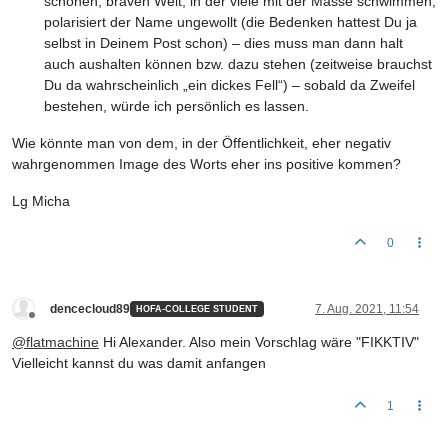
schönen, braven Welt, in der viele mit der Masse schwimmen,
polarisiert der Name ungewollt (die Bedenken hattest Du ja
selbst in Deinem Post schon) – dies muss man dann halt
auch aushalten können bzw. dazu stehen (zeitweise brauchst
Du da wahrscheinlich „ein dickes Fell“) – sobald da Zweifel
bestehen, würde ich persönlich es lassen.
Wie könnte man von dem, in der Öffentlichkeit, eher negativ
wahrgenommen Image des Worts eher ins positive kommen?
Lg Micha
0
dencecloud89
7. Aug. 2021, 11:54
HOFA-COLLEGE STUDENT
Offline
@
flatmachine
Hi Alexander. Also mein Vorschlag wäre "FIKKTIV"
Vielleicht kannst du was damit anfangen
1