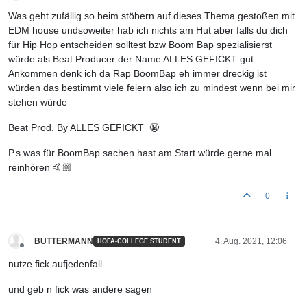
Offline
Was geht zufällig so beim stöbern auf dieses Thema gestoßen mit
EDM house undsoweiter hab ich nichts am Hut aber falls du dich
für Hip Hop entscheiden solltest bzw Boom Bap spezialisierst
würde als Beat Producer der Name ALLES GEFICKT gut
Ankommen denk ich da Rap BoomBap eh immer dreckig ist
würden das bestimmt viele feiern also ich zu mindest wenn bei mir
stehen würde
Beat Prod. By ALLES GEFICKT 😬
P.s was für BoomBap sachen hast am Start würde gerne mal
reinhören 🤙🏼
0
BUTTERMANN
4. Aug. 2021, 12:06
HOFA-COLLEGE STUDENT
Offline
nutze fick aufjedenfall.
und geb n fick was andere sagen