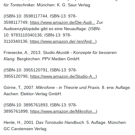
für Tontechniker.
München: K. G. Saur Verlag.
(ISBN-10: 3598117744, ISBN-13: 978-
3598117749;
https://www.amazon.de/Die-Audi...
Zur
Audioenzyklopädie gibt es eine Neuauflage: (ISBN-
10: 9783110340136; ISBN-13: 978-
3110340136;
https://www.amazon.de/-/en/And...
)
Friesecke, A., 2013.
Studio Akustik - Konzepte für besseren
Klang.
Bergkirchen: PPV Medien GmbH.
(ISBN-10: 3955120791, ISBN-13: 978-
3955120795;
https://www.amazon.de/Studio-A...
)
Görne, T., 2007.
Mikrofone - in Theorie und Praxis.
8. erw. Auflage.
Aachen: Elektor-Verlag GmbH.
(ISBN-10: 3895761893, ISBN-13: 978-
3895761898;
https://www.amazon.de/Mikrofon...
)
Henle, H., 2001.
Das Tonstudio Handbuch.
5. Auflage. München:
GC Carstensen Verlag.