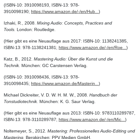
(ISBN-10: 3910098193, ISBN-13: 978-
3910098190;
https://www.amazon.de/-/en/Hub...
)
Izhaki, R., 2008.
Mixing Audio: Concepts, Practices and
Tools.
London: Routledge.
(Hier gibt es eine Neuauflage aus 2017: ISBN-10: 1138241385,
ISBN-13: 978-1138241381;
https://www.amazon.de/-/en/Roe...
)
Katz, B., 2012.
Mastering Audio: Über die Kunst und die
Technik.
München: GC Carstensen Verlag.
(ISBN-10: 3910098436, ISBN-13: 978-
3910098435;
https://www.amazon.de/Masterin...
)
Michael Dickreiter, V. D. W. H. M. W., 2008.
Handbuch der
Tonstudiotechnik.
München: K. G. Saur Verlag.
(Hier gibt es eine Neuauflage aus 2013: ISBN-10: 9783110289787,
ISBN-13: 978-3110289787;
https://www.amazon.de/-/en/Mic...
)
Noltemeyer, S., 2012.
Mastering: Professionelles Audio-Editing und
Mastering.
Bergkirchen: PPV Medien GmbH.