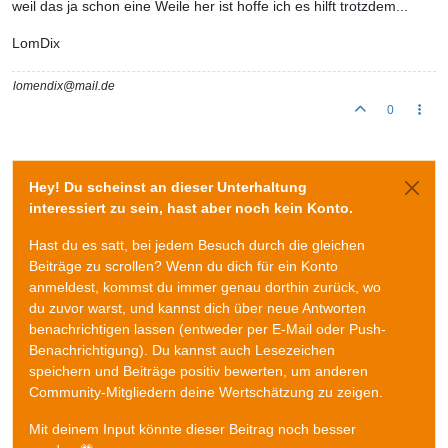
weil das ja schon eine Weile her ist hoffe ich es hilft trotzdem...
LomDix
lomendix@mail.de
0
Hey! Du scheinst an dieser Unterhaltung
interessiert zu sein, hast aber noch kein Konto.
Hast du es satt, bei jedem Besuch durch die gleichen
Beiträge zu scrollen? Wenn du dich für ein Konto
anmeldest, kommst du immer genau dorthin zurück, wo
du zuvor warst, und kannst dich über neue Antworten
benachrichtigen lassen (entweder per E-Mail oder Push-
Benachrichtigung). Du kannst auch Lesezeichen
speichern und Beiträge positiv bewerten, um anderen
Community-Mitgliedern deine Wertschätzung zu zeigen.
Mit deinem Input könnte dieser Beitrag noch besser