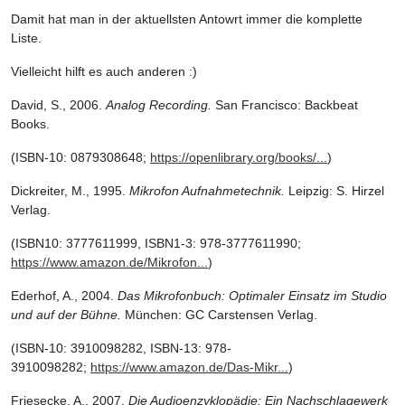
Damit hat man in der aktuellsten Antowrt immer die komplette
Liste.
Vielleicht hilft es auch anderen :)
David, S., 2006.
Analog Recording.
San Francisco: Backbeat
Books.
(ISBN-10: 0879308648;
https://openlibrary.org/books/...
)
Dickreiter, M., 1995.
Mikrofon Aufnahmetechnik.
Leipzig: S. Hirzel
Verlag.
(ISBN10: 3777611999, ISBN1-3: 978-3777611990;
https://www.amazon.de/Mikrofon...
)
Ederhof, A., 2004.
Das Mikrofonbuch: Optimaler Einsatz im Studio
und auf der Bühne.
München: GC Carstensen Verlag.
(ISBN-10: 3910098282, ISBN-13: 978-
3910098282;
https://www.amazon.de/Das-Mikr...
)
Friesecke, A., 2007.
Die Audioenzyklopädie: Ein Nachschlagewerk