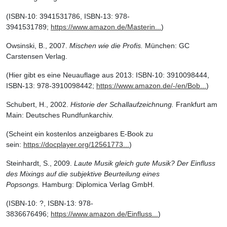
(ISBN-10: 3941531786, ISBN-13: 978-
3941531789;
https://www.amazon.de/Masterin...
)
Owsinski, B., 2007.
Mischen wie die Profis.
München: GC
Carstensen Verlag.
(Hier gibt es eine Neuauflage aus 2013: ISBN-10: 3910098444,
ISBN-13: 978-3910098442;
https://www.amazon.de/-/en/Bob...
)
Schubert, H., 2002.
Historie der Schallaufzeichnung.
Frankfurt am
Main: Deutsches Rundfunkarchiv.
(Scheint ein kostenlos anzeigbares E-Book zu
sein:
https://docplayer.org/12561773...
)
Steinhardt, S., 2009.
Laute Musik gleich gute Musik? Der Einfluss
des Mixings auf die subjektive Beurteilung eines
Popsongs.
Hamburg: Diplomica Verlag GmbH.
(ISBN-10: ?, ISBN-13: 978-
3836676496;
https://www.amazon.de/Einfluss...
)