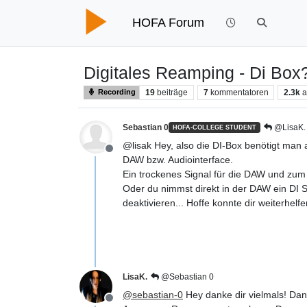
HOFA Forum
Digitales Reamping - Di Box
19
beiträge
7
kommentatoren
2.3k
a
Recording
Sebastian 0
@LisaK.
HOFA-COLLEGE STUDENT
@lisak Hey, also die DI-Box benötigt man 
Offline
DAW bzw. Audiointerface.
Ein trockenes Signal für die DAW und zum
Oder du nimmst direkt in der DAW ein DI S
deaktivieren... Hoffe konnte dir weiterhel
LisaK.
@Sebastian 0
@
sebastian-0
Hey danke dir vielmals! Dan
Offline