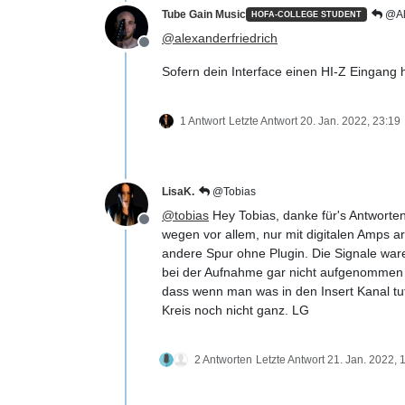
Tube Gain Music
@Ale
HOFA-COLLEGE STUDENT
@
alexanderfriedrich
Offline
Sofern dein Interface einen HI-Z Eingang h
1 Antwort
Letzte Antwort
20. Jan. 2022, 23:19
LisaK.
@Tobias
@
tobias
Hey Tobias, danke für's Antworten
Offline
wegen vor allem, nur mit digitalen Amps a
andere Spur ohne Plugin. Die Signale ware
bei der Aufnahme gar nicht aufgenommen w
dass wenn man was in den Insert Kanal tut
Kreis noch nicht ganz. LG
2 Antworten
Letzte Antwort
21. Jan. 2022, 