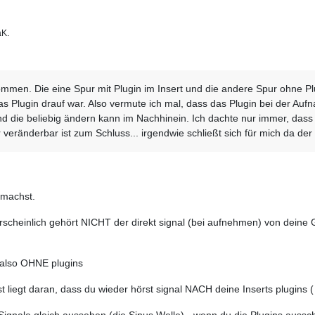
K.
mmen. Die eine Spur mit Plugin im Insert und die andere Spur ohne P
das Plugin drauf war. Also vermute ich mal, dass das Plugin bei der A
d die beliebig ändern kann im Nachhinein. Ich dachte nur immer, dass
 veränderbar ist zum Schluss... irgendwie schließt sich für mich da der
u machst.
scheinlich gehört NICHT der direkt signal (bei aufnehmen) von deine 
 also OHNE plugins
t liegt daran, dass du wieder hörst signal NACH deine Inserts plugins 
 Signale gleich aussehen (die Sinus Welle) - wenn du die Plugins aus