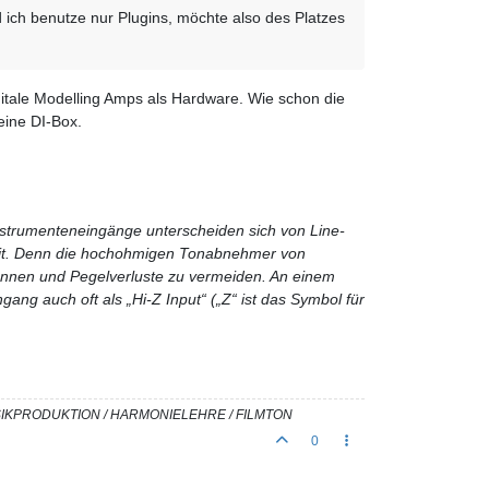
d ich benutze nur Plugins, möchte also des Platzes
igitale Modelling Amps als Hardware. Wie schon die
eine DI-Box.
Instrumenteneingänge unterscheiden sich von Line-
it. Denn die hochohmigen Tonabnehmer von
önnen und Pegelverluste zu vermeiden. An einem
ng auch oft als „Hi-Z Input“ („Z“ ist das Symbol für
USIKPRODUKTION / HARMONIELEHRE / FILMTON
0