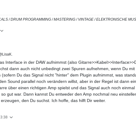
/ VOCALS / DRUM PROGRAMMING / MASTERING / VINTAGE / ELEKTRONISCHE M
LisaK.
as Interface in der DAW aufnimmst (also Gitarre>>Kabel>>Interface>>D
uchst dann auch nicht unbedingt zwei Spuren aufnehmen, wenn Du mit 
(sofern Du das Signal nicht "hinter" dem Plugin aufnimmst, was standar
den Sound parallel noch verändern willst, aber in der Regel ist dann e
arre über einen richtigen Amp spielst und das Signal auch noch einma
 so gut war. Dann kannst Du entweder den Amp nochmal neu einstellen
rzeugen, den Du suchst. Ich hoffe, das hilft Dir weiter.
13:38