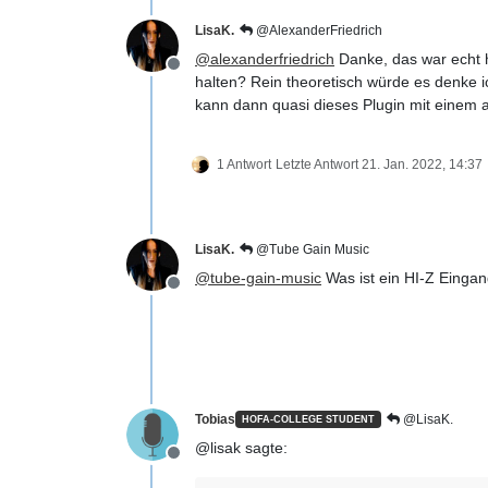
LisaK.
@AlexanderFriedrich
@
alexanderfriedrich
Danke, das war echt h
Offline
halten? Rein theoretisch würde es denke i
kann dann quasi dieses Plugin mit einem
1 Antwort
Letzte Antwort
21. Jan. 2022, 14:37
LisaK.
@Tube Gain Music
@
tube-gain-music
Was ist ein HI-Z Eingan
Offline
Tobias
@LisaK.
HOFA-COLLEGE STUDENT
@lisak sagte:
Offline