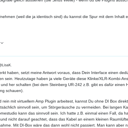
nehmen (weil die ja identisch sind) du kannst die Spur mit dem Inhalt 
LisaK.
kt haben, setzt meine Antwort voraus, dass Dein Interface einen dedi
geben sein. Heutzutage haben ja viele Geräte diese Klinke/XLR-Kombi-A
und her schalten (bei dem Steinberg UR-242 z.B. gibt es dafür einen Hi
tung schauen).
rein mit virtuellem Amp Plugin arbeitest, kannst Du ohne DI Box direkt
tsächlich sinnvoll sein, um Störgeräusche zu vermeiden. Bei langen Kab
estudio kann das sinnvoll sein. Ich hatte z.B. einmal einen Fall, da h
d nicht darauf geachtet, dass das Kabel an einem kleinen Raumlüfter v
hme. Mit DI-Box wäre das dann wohl nicht passiert. Man kann aber nat