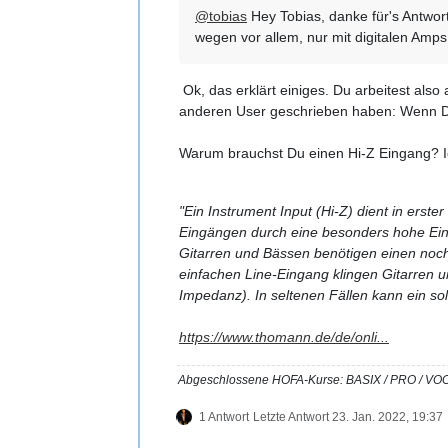
@
tobias
Hey Tobias, danke für's Antwort
wegen vor allem, nur mit digitalen Amp
Ok, das erklärt einiges. Du arbeitest also
anderen User geschrieben haben: Wenn Dei
Warum brauchst Du einen Hi-Z Eingang? Ic
"Ein Instrument Input (Hi-Z) dient in ers
Eingängen durch eine besonders hohe Ei
Gitarren und Bässen benötigen einen noch
einfachen Line-Eingang klingen Gitarren u
Impedanz). In seltenen Fällen kann ein s
https://www.thomann.de/de/onli...
Abgeschlossene HOFA-Kurse: BASIX / PRO 
1 Antwort
Letzte Antwort
23. Jan. 2022, 19:37