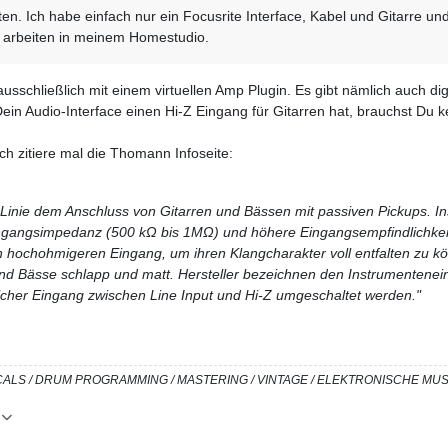
en. Ich habe einfach nur ein Focusrite Interface, Kabel und Gitarre un
s arbeiten in meinem Homestudio.
 ausschließlich mit einem virtuellen Amp Plugin. Es gibt nämlich auch d
n Audio-Interface einen Hi-Z Eingang für Gitarren hat, brauchst Du k
h zitiere mal die Thomann Infoseite:
ter Linie dem Anschluss von Gitarren und Bässen mit passiven Pickups. 
ngangsimpedanz (500 kΩ bis 1MΩ) und höhere Eingangsempfindlichke
 hochohmigeren Eingang, um ihren Klangcharakter voll entfalten zu k
nd Bässe schlapp und matt. Hersteller bezeichnen den Instrumenteneinga
olcher Eingang zwischen Line Input und Hi-Z umgeschaltet werden."
/ VOCALS / DRUM PROGRAMMING / MASTERING / VINTAGE / ELEKTRONISCHE M