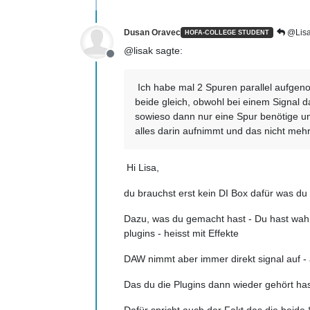
Dusan Oravec
@Lisa
HOFA-COLLEGE STUDENT
@lisak sagte:
Offline
Ich habe mal 2 Spuren parallel aufgeno
beide gleich, obwohl bei einem Signal 
sowieso dann nur eine Spur benötige un
alles darin aufnimmt und das nicht mehr
Hi Lisa,
du brauchst erst kein DI Box dafür was d
Dazu, was du gemacht hast - Du hast wahr
plugins - heisst mit Effekte
DAW nimmt aber immer direkt signal auf -
Das du die Plugins dann wieder gehört has
Dafür spricht auch der Fakt das die beide