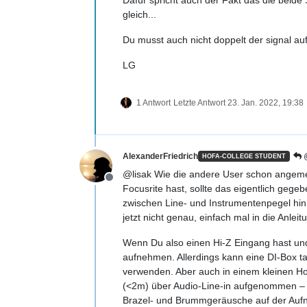
gleich...
Du musst auch nicht doppelt der signal auf
LG
1 Antwort
Letzte Antwort
23. Jan. 2022, 19:38
AlexanderFriedrich
@
HOFA-COLLEGE STUDENT
@lisak Wie die andere User schon angemer
Offline
Focusrite hast, sollte das eigentlich ge
zwischen Line- und Instrumentenpegel hin 
jetzt nicht genau, einfach mal in die Anlei
Wenn Du also einen Hi-Z Eingang hast und 
aufnehmen. Allerdings kann eine DI-Box ta
verwenden. Aber auch in einem kleinen Hom
(<2m) über Audio-Line-in aufgenommen – un
Brazel- und Brummgeräusche auf der Aufna