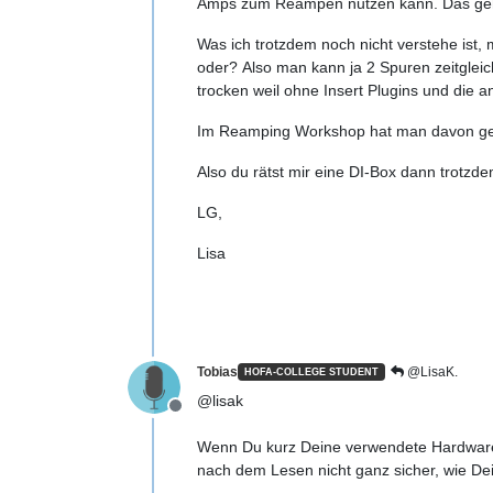
Amps zum Reampen nutzen kann. Das geh
Was ich trotzdem noch nicht verstehe ist,
oder? Also man kann ja 2 Spuren zeitgleic
trocken weil ohne Insert Plugins und die 
Im Reamping Workshop hat man davon gesp
Also du rätst mir eine DI-Box dann trotz
LG,
Lisa
Tobias
@LisaK.
HOFA-COLLEGE STUDENT
@lisak
Offline
Wenn Du kurz Deine verwendete Hardware/
nach dem Lesen nicht ganz sicher, wie De