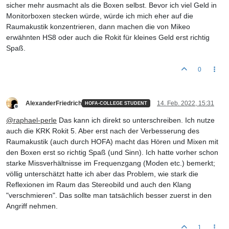
sicher mehr ausmacht als die Boxen selbst. Bevor ich viel Geld in
Monitorboxen stecken würde, würde ich mich eher auf die
Raumakustik konzentrieren, dann machen die von Mikeo
erwähnten HS8 oder auch die Rokit für kleines Geld erst richtig
Spaß.
0
AlexanderFriedrich
14. Feb. 2022, 15:31
HOFA-COLLEGE STUDENT
Offline
@
raphael-perle
Das kann ich direkt so unterschreiben. Ich nutze
auch die KRK Rokit 5. Aber erst nach der Verbesserung des
Raumakustik (auch durch HOFA) macht das Hören und Mixen mit
den Boxen erst so richtig Spaß (und Sinn). Ich hatte vorher schon
starke Missverhältnisse im Frequenzgang (Moden etc.) bemerkt;
völlig unterschätzt hatte ich aber das Problem, wie stark die
Reflexionen im Raum das Stereobild und auch den Klang
"verschmieren". Das sollte man tatsächlich besser zuerst in den
Angriff nehmen.
1