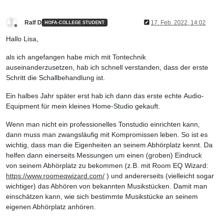
Ralf D
17. Feb. 2022, 14:02
HOFA-COLLEGE STUDENT
Offline
Hallo Lisa,
als ich angefangen habe mich mit Tontechnik
auseinanderzusetzen, hab ich schnell verstanden, dass der erste
Schritt die Schallbehandlung ist.
Ein halbes Jahr später erst hab ich dann das erste echte Audio-
Equipment für mein kleines Home-Studio gekauft.
Wenn man nicht ein professionelles Tonstudio einrichten kann,
dann muss man zwangsläufig mit Kompromissen leben. So ist es
wichtig, dass man die Eigenheiten an seinem Abhörplatz kennt. Da
helfen dann einerseits Messungen um einen (groben) Eindruck
von seinem Abhörplatz zu bekommen (z.B. mit Room EQ Wizard:
https://www.roomeqwizard.com/
) und andererseits (vielleicht sogar
wichtiger) das Abhören von bekannten Musikstücken. Damit man
einschätzen kann, wie sich bestimmte Musikstücke an seinem
eigenen Abhörplatz anhören.