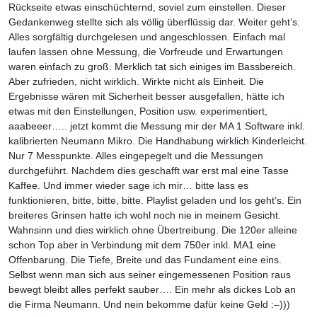
Rückseite etwas einschüchternd, soviel zum einstellen. Dieser
Gedankenweg stellte sich als völlig überflüssig dar. Weiter geht’s.
Alles sorgfältig durchgelesen und angeschlossen. Einfach mal
laufen lassen ohne Messung, die Vorfreude und Erwartungen
waren einfach zu groß. Merklich tat sich einiges im Bassbereich.
Aber zufrieden, nicht wirklich. Wirkte nicht als Einheit. Die
Ergebnisse wären mit Sicherheit besser ausgefallen, hätte ich
etwas mit den Einstellungen, Position usw. experimentiert,
aaabeeer….. jetzt kommt die Messung mir der MA 1 Software inkl.
kalibrierten Neumann Mikro. Die Handhabung wirklich Kinderleicht.
Nur 7 Messpunkte. Alles eingepegelt und die Messungen
durchgeführt. Nachdem dies geschafft war erst mal eine Tasse
Kaffee. Und immer wieder sage ich mir… bitte lass es
funktionieren, bitte, bitte, bitte. Playlist geladen und los geht’s. Ein
breiteres Grinsen hatte ich wohl noch nie in meinem Gesicht.
Wahnsinn und dies wirklich ohne Übertreibung. Die 120er alleine
schon Top aber in Verbindung mit dem 750er inkl. MA1 eine
Offenbarung. Die Tiefe, Breite und das Fundament eine eins.
Selbst wenn man sich aus seiner eingemessenen Position raus
bewegt bleibt alles perfekt sauber…. Ein mehr als dickes Lob an
die Firma Neumann. Und nein bekomme dafür keine Geld :–)))