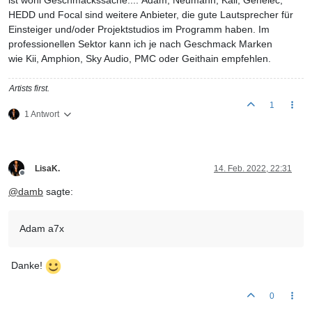
ist wohl Geschmackssache.... Adam, Neumann, Kali, Genelec,
HEDD und Focal sind weitere Anbieter, die gute Lautsprecher für
Einsteiger und/oder Projektstudios im Programm haben. Im
professionellen Sektor kann ich je nach Geschmack Marken
wie Kii, Amphion, Sky Audio, PMC oder Geithain empfehlen.
Artists first.
1
1 Antwort
LisaK.
14. Feb. 2022, 22:31
Offline
@
damb
sagte:
Adam a7x
Danke!
0