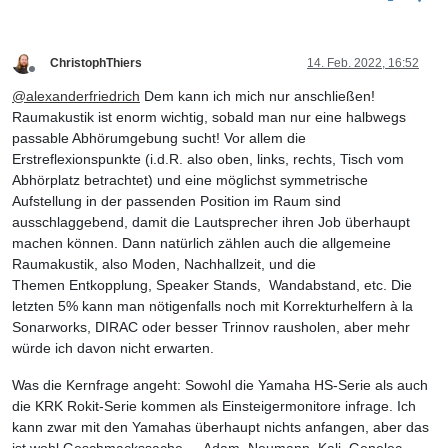
ChristophThiers
14. Feb. 2022, 16:52
Offline
@
alexanderfriedrich
Dem kann ich mich nur anschließen!
Raumakustik ist enorm wichtig, sobald man nur eine halbwegs
passable Abhörumgebung sucht! Vor allem die
Erstreflexionspunkte (i.d.R. also oben, links, rechts, Tisch vom
Abhörplatz betrachtet) und eine möglichst symmetrische
Aufstellung in der passenden Position im Raum sind
ausschlaggebend, damit die Lautsprecher ihren Job überhaupt
machen können. Dann natürlich zählen auch die allgemeine
Raumakustik, also Moden, Nachhallzeit, und die
Themen Entkopplung, Speaker Stands, Wandabstand, etc. Die
letzten 5% kann man nötigenfalls noch mit Korrekturhelfern à la
Sonarworks, DIRAC oder besser Trinnov rausholen, aber mehr
würde ich davon nicht erwarten.
Was die Kernfrage angeht: Sowohl die Yamaha HS-Serie als auch
die KRK Rokit-Serie kommen als Einsteigermonitore infrage. Ich
kann zwar mit den Yamahas überhaupt nichts anfangen, aber das