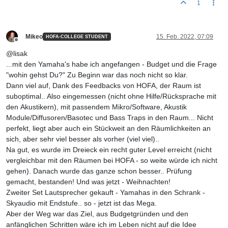
1
Mikeo
15. Feb. 2022, 07:09
HOFA-COLLEGE STUDENT
Offline
@lisak
...mit den Yamaha's habe ich angefangen - Budget und die Frage
"wohin gehst Du?" Zu Beginn war das noch nicht so klar.
Dann viel auf, Dank des Feedbacks von HOFA, der Raum ist
suboptimal.. Also eingemessen (nicht ohne Hilfe/Rücksprache mit
den Akustikern), mit passendem Mikro/Software, Akustik
Module/Diffusoren/Basotec und Bass Traps in den Raum... Nicht
perfekt, liegt aber auch ein Stückweit an den Räumlichkeiten an
sich, aber sehr viel besser als vorher (viel viel)..
Na gut, es wurde im Dreieck ein recht guter Level erreicht (nicht
vergleichbar mit den Räumen bei HOFA - so weite würde ich nicht
gehen). Danach wurde das ganze schon besser.. Prüfung
gemacht, bestanden! Und was jetzt - Weihnachten!
Zweiter Set Lautsprecher gekauft - Yamahas in den Schrank -
Skyaudio mit Endstufe.. so - jetzt ist das Mega.
Aber der Weg war das Ziel, aus Budgetgründen und den
anfänglichen Schritten wäre ich im Leben nicht auf die Idee