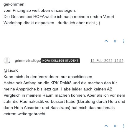
gekommen
vom Pricing so weit oben einzusteigen.
Die Geitans bei HOFA wollte ich nach meinem ersten Vorort
Workshop direkt einpacken.. durfte ich aber nicht ;-)
0
grimmels.diego
15. Feb. 2022, 14:54
HOFA-COLLEGE STUDENT
Offline
@LisaK
Kann mich da den Vorrednern nur anschliessen.
Habte seit Anfang an die KRK Rokit8 und die machen das für
meine Ansprüche bis jetzt gut. Habe leider auch keinen AB
Vergleich in meinem Raum machen können. Aber als ich vor nem
Jahr die Raumakustik verbessert habe (Beratung durch Hofa und
dann Hofa Absorber und Basstraps) hat mich das nochmals
extrem weitergebracht.
0