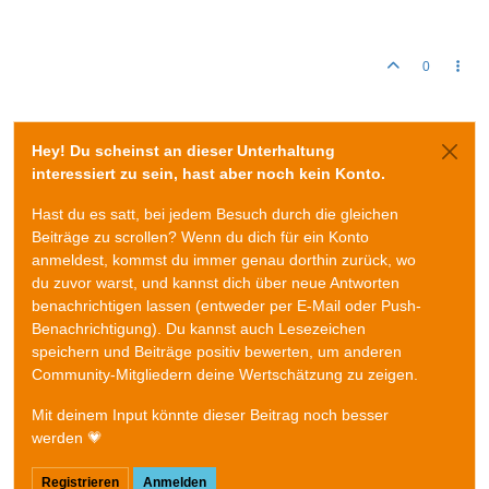
0
Hey! Du scheinst an dieser Unterhaltung
interessiert zu sein, hast aber noch kein Konto.
Hast du es satt, bei jedem Besuch durch die gleichen
Beiträge zu scrollen? Wenn du dich für ein Konto
anmeldest, kommst du immer genau dorthin zurück, wo
du zuvor warst, und kannst dich über neue Antworten
benachrichtigen lassen (entweder per E-Mail oder Push-
Benachrichtigung). Du kannst auch Lesezeichen
speichern und Beiträge positiv bewerten, um anderen
Community-Mitgliedern deine Wertschätzung zu zeigen.
Mit deinem Input könnte dieser Beitrag noch besser
werden 💗
Registrieren
Anmelden