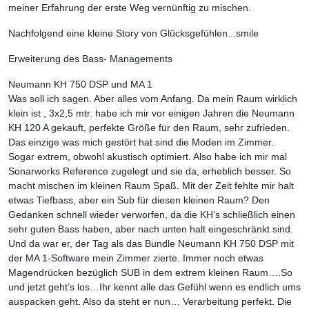
meiner Erfahrung der erste Weg vernünftig zu mischen.
Nachfolgend eine kleine Story von Glücksgefühlen...smile
Erweiterung des Bass- Managements
Neumann KH 750 DSP und MA 1
Was soll ich sagen. Aber alles vom Anfang. Da mein Raum wirklich
klein ist , 3x2,5 mtr. habe ich mir vor einigen Jahren die Neumann
KH 120 A gekauft, perfekte Größe für den Raum, sehr zufrieden.
Das einzige was mich gestört hat sind die Moden im Zimmer.
Sogar extrem, obwohl akustisch optimiert. Also habe ich mir mal
Sonarworks Reference zugelegt und sie da, erheblich besser. So
macht mischen im kleinen Raum Spaß. Mit der Zeit fehlte mir halt
etwas Tiefbass, aber ein Sub für diesen kleinen Raum? Den
Gedanken schnell wieder verworfen, da die KH‘s schließlich einen
sehr guten Bass haben, aber nach unten halt eingeschränkt sind.
Und da war er, der Tag als das Bundle Neumann KH 750 DSP mit
der MA 1-Software mein Zimmer zierte. Immer noch etwas
Magendrücken bezüglich SUB in dem extrem kleinen Raum….So
und jetzt geht’s los…Ihr kennt alle das Gefühl wenn es endlich ums
auspacken geht. Also da steht er nun… Verarbeitung perfekt. Die