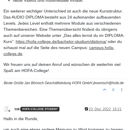
Neue Videos und multimediale Inhalte.
Ein weiterer wichtiger Unterschied ist auch die neue Kursstruktur.
Das AUDIO DIPLOMA besteht aus 24 aufeinander aufbauenden
Levels. Jedes Level enthält mehrere Module aus verschiedenen
Themenbereichen. Eine Themenübersicht findest du übrigens
auch auf unserer Website unter „Das alles lernst du im DIPLOMA-
Kurs“:
https://hofa-college.de/bachelor-studium/diploma/
oder du
schaust mal auf die Seite des neuen Campus:
campus.hofa-
college.de
.
Wir freuen uns auf deinen Anruf und wünschen dir weiterhin viel
Spaß am HOFA-College!
Beste Grüße Jan Bönisch Geschäftsleitung HOFA GmbH jboenisch@hofa.de
0
toki
23. Dez. 2022, 16:21
HOFA-COLLEGE STUDENT
Offline
Hallo in die Runde,
um auch eine etwas andere Meinung zu Wort kommen zu lassen: