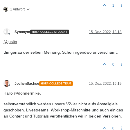
1
1 Antwort
Synonym
15. Dez. 2022, 13:18
HOFA-COLLEGE STUDENT
Offline
@
justin
Bin genau der selben Meinung. Schon irgendwo unverschämt.
0
JochenSachse
15. Dez. 2022, 16:19
HOFA-COLLEGE TEAM
Offline
Hallo
@
donnermike
,
selbstverständlich werden unsere V2-ler nicht aufs Abstellgleis
geschoben. Livestreams, Workshop-Mitschnitte und auch einiges
an Content und Tutorials veröffentlichen wir in beiden Versionen.
0