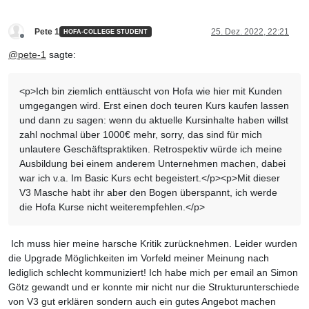
Pete 1
25. Dez. 2022, 22:21
HOFA-COLLEGE STUDENT
Offline
@
pete-1
sagte:
<p>Ich bin ziemlich enttäuscht von Hofa wie hier mit Kunden
umgegangen wird. Erst einen doch teuren Kurs kaufen lassen
und dann zu sagen: wenn du aktuelle Kursinhalte haben willst
zahl nochmal über 1000€ mehr, sorry, das sind für mich
unlautere Geschäftspraktiken. Retrospektiv würde ich meine
Ausbildung bei einem anderem Unternehmen machen, dabei
war ich v.a. Im Basic Kurs echt begeistert.</p><p>Mit dieser
V3 Masche habt ihr aber den Bogen überspannt, ich werde
die Hofa Kurse nicht weiterempfehlen.</p>
Ich muss hier meine harsche Kritik zurücknehmen. Leider wurden
die Upgrade Möglichkeiten im Vorfeld meiner Meinung nach
lediglich schlecht kommuniziert! Ich habe mich per email an Simon
Götz gewandt und er konnte mir nicht nur die Strukturunterschiede
von V3 gut erklären sondern auch ein gutes Angebot machen