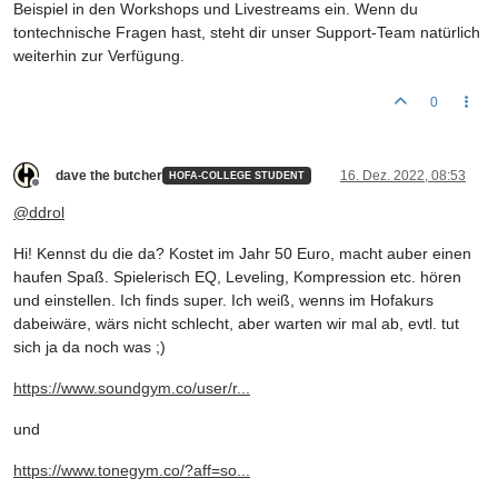
Beispiel in den Workshops und Livestreams ein. Wenn du
tontechnische Fragen hast, steht dir unser Support-Team natürlich
weiterhin zur Verfügung.
0
dave the butcher
16. Dez. 2022, 08:53
HOFA-COLLEGE STUDENT
Offline
@
ddrol
Hi! Kennst du die da? Kostet im Jahr 50 Euro, macht auber einen
haufen Spaß. Spielerisch EQ, Leveling, Kompression etc. hören
und einstellen. Ich finds super. Ich weiß, wenns im Hofakurs
dabeiwäre, wärs nicht schlecht, aber warten wir mal ab, evtl. tut
sich ja da noch was ;)
https://www.soundgym.co/user/r...
und
https://www.tonegym.co/?aff=so...