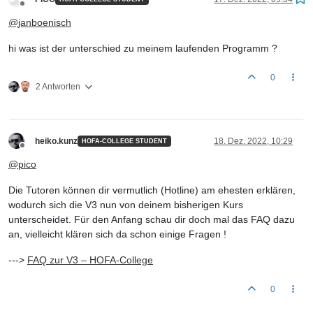
Offline
@
janboenisch
hi was ist der unterschied zu meinem laufenden Programm ?
0
2 Antworten
heiko.kunz
18. Dez. 2022, 10:29
HOFA-COLLEGE STUDENT
Offline
@
pico
Die Tutoren können dir vermutlich (Hotline) am ehesten erklären,
wodurch sich die V3 nun von deinem bisherigen Kurs
unterscheidet. Für den Anfang schau dir doch mal das FAQ dazu
an, vielleicht klären sich da schon einige Fragen !
--->
FAQ zur V3 – HOFA-College
0