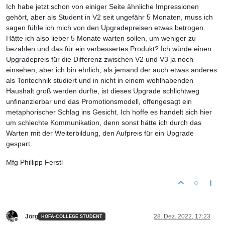
Ich habe jetzt schon von einiger Seite ähnliche Impressionen
gehört, aber als Student in V2 seit ungefähr 5 Monaten, muss ich
sagen fühle ich mich von den Upgradepreisen etwas betrogen.
Hätte ich also lieber 5 Monate warten sollen, um weniger zu
bezahlen und das für ein verbessertes Produkt? Ich würde einen
Upgradepreis für die Differenz zwischen V2 und V3 ja noch
einsehen, aber ich bin ehrlich; als jemand der auch etwas anderes
als Tontechnik studiert und in nicht in einem wohlhabenden
Haushalt groß werden durfte, ist dieses Upgrade schlichtweg
unfinanzierbar und das Promotionsmodell, offengesagt ein
metaphorischer Schlag ins Gesicht. Ich hoffe es handelt sich hier
um schlechte Kommunikation, denn sonst hätte ich durch das
Warten mit der Weiterbildung, den Aufpreis für ein Upgrade
gespart.
Mfg Phillipp Ferstl
0
Jörg
28. Dez. 2022, 17:23
HOFA-COLLEGE STUDENT
Offline