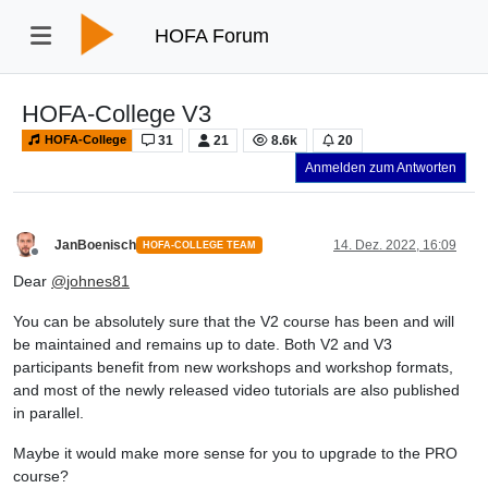
HOFA Forum
HOFA-College V3
31
21
8.6k
20
HOFA-College
Anmelden zum Antworten
JanBoenisch
14. Dez. 2022, 16:09
HOFA-COLLEGE TEAM
Offline
Dear
@
johnes81
You
can
be
absolutely
sure that the
V2
course
has
been
and will
be
maintained
and
remains
up
to
date. Both V2 and V3
participants
benefit
from
new
workshops
and
workshop
formats
,
and
most
of
the
newly
released
video
tutorials
are
also
published
in parallel.
Maybe
it
would
make
more
sense
for
you
to
upgrade
to
the PRO
course?