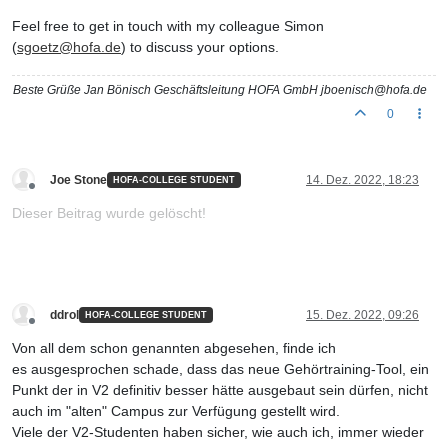
Feel free to
get
in
touch
with
my
colleague
Simon
(
sgoetz@hofa.de
)
to
discuss
your
options
.
Beste Grüße Jan Bönisch Geschäftsleitung HOFA GmbH jboenisch@hofa.de
0
Joe Stone
14. Dez. 2022, 18:23
HOFA-COLLEGE STUDENT
Offline
Dieser Beitrag wurde gelöscht!
ddrol
15. Dez. 2022, 09:26
HOFA-COLLEGE STUDENT
Offline
Von all dem schon genannten abgesehen, finde ich
es ausgesprochen schade, dass das neue Gehörtraining-Tool, ein
Punkt der in V2 definitiv besser hätte ausgebaut sein dürfen, nicht
auch im "alten" Campus zur Verfügung gestellt wird.
Viele der V2-Studenten haben sicher, wie auch ich, immer wieder