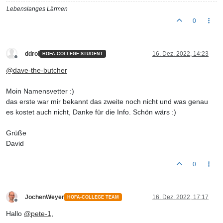
Lebenslanges Lärmen
0
ddrol
16. Dez. 2022, 14:23
HOFA-COLLEGE STUDENT
Offline
@
dave-the-butcher
Moin Namensvetter :)
das erste war mir bekannt das zweite noch nicht und was genau
es kostet auch nicht, Danke für die Info. Schön wärs :)
Grüße
David
0
JochenWeyer
16. Dez. 2022, 17:17
HOFA-COLLEGE TEAM
Offline
Hallo
@
pete-1
,