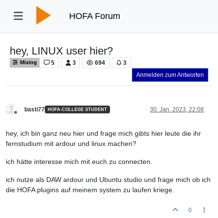
HOFA Forum
hey, LINUX user hier?
5
3
694
3
Mixing
Anmelden zum Antworten
basti77
30. Jan. 2023, 22:08
HOFA-COLLEGE STUDENT
Offline
hey, ich bin ganz neu hier und frage mich gibts hier leute die ihr
fernstudium mit ardour und linux machen?
ich hätte interesse mich mit euch zu connecten.
ich nutze als DAW ardour und Ubuntu studio und frage mich ob ich
die HOFA plugins auf meinem system zu laufen kriege.
0