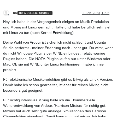
hbi
1. Feb. 2023, 11:06
HOFA-COLLEGE STUDENT
Offline
Hey, ich habe in der Vergangenheit einiges an Musik-Produktion
und Mixing mit Linux gemacht. Hatte und habe beruflich sehr viel
mit Linux zu tun (auch Kernel-Entwicklung).
Deine Wahl von Ardour ist sicherlich nicht schlecht und Ubuntu
Studio performt - meiner Erfahrung nach - sehr gut. Du wirst, wenn
du nicht Windows-Plugins per WINE einbindest, relativ wenige
Plugins haben. Die HOFA-Plugins laufen nur unter Windows oder
Mac. Ob sie mit WINE unter Linux funktionieren, habe ich nie
probiert.
Für elektronische Musikproduktion gibt es Bitwig als Linux-Version.
Damit habe ich schon gearbeitet, ist aber für reines Mixing nicht
besonders gut geeignet.
Für richtig intensives Mixing halte ich die _kommerzielle_
Weiterentwicklung von Ardour, 'Harrison Mixbus' für richtig gut.
Mixbus hat auch sehr gute analoge Simulationen des Harrison
Channelstrips eingebaut. Damit kann man gut mixen. Ich habe