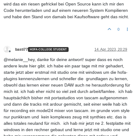
wird das ein riesen gefrickel bei Open Source kann ich mir den
Code herunterladen und auf einem neueren System Kompilieren
und habe den Stand von damals bei Kaufsoftware geht das nicht.
0
basti77
14. Apr. 2023, 20:29
HOFA-COLLEGE STUDENT
Offline
@melanie__hey, danke für deine antwort! super dass es noch
andere leute hier gibt. ich habe ein paar tage mit mir gehadert,
starte jetzt aber erstmal mit studio one mit windows um die hofa-
plugins kennenzulernen und schneller die grundlagen zu lernen,
obwohl das lernen einer neuen DAW auch ne herausforderung für
mich ist. ich hab eher nicht so viel zeit durch arbeit/famlee. ich hab
hauptsächlich bisher mit portastudios von tascam aufgenommen
und dann die tracks mit ardour gemischt, seit einer weile hab ich
für recording ein model24 mixer von tascam. im grunde vom style
nur punkkram und kein komplexes zeug mit synthies etc. das is
alles totales neuland für mich. ich hab mir jetzt ne 2. festplatte mit
windows in den rechner gebaut und lerne jetzt mit studio one und