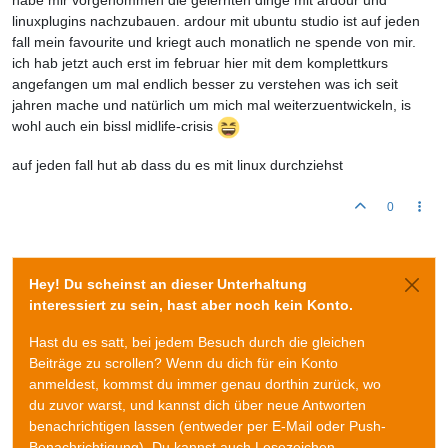
habe mir vorgenommen die gelernten dinge mit ardour und
linuxplugins nachzubauen. ardour mit ubuntu studio ist auf jeden
fall mein favourite und kriegt auch monatlich ne spende von mir.
ich hab jetzt auch erst im februar hier mit dem komplettkurs
angefangen um mal endlich besser zu verstehen was ich seit
jahren mache und natürlich um mich mal weiterzuentwickeln, is
wohl auch ein bissl midlife-crisis
auf jeden fall hut ab dass du es mit linux durchziehst
0
Hey! Du scheinst an dieser Unterhaltung
interessiert zu sein, hast aber noch kein Konto.
Hast du es satt, bei jedem Besuch durch die gleichen
Beiträge zu scrollen? Wenn du dich für ein Konto
anmeldest, kommst du immer genau dorthin zurück, wo
du zuvor warst, und kannst dich über neue Antworten
benachrichtigen lassen (entweder per E-Mail oder Push-
Benachrichtigung). Du kannst auch Lesezeichen