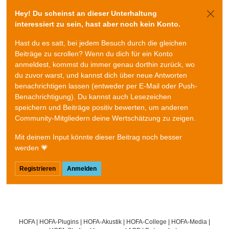
Hey! Du scheinst an dieser Unterhaltung
interessiert zu sein, hast aber noch kein Konto.
Hast du es satt, bei jedem Besuch durch die gleichen
Beiträge zu scrollen? Wenn du dich für ein Konto
anmeldest, kommst du immer genau dorthin zurück, wo
du zuvor warst, und kannst dich über neue Antworten
benachrichtigen lassen (entweder per E-Mail oder Push-
Benachrichtigung). Du kannst auch Lesezeichen
speichern und Beiträge positiv bewerten, um anderen
Community-Mitgliedern deine Wertschätzung zu zeigen.
Mit deinem Input könnte dieser Beitrag noch besser
werden 💗
Registrieren
Anmelden
HOFA
|
HOFA-Plugins
|
HOFA-Akustik
|
HOFA-College
|
HOFA-Media
|