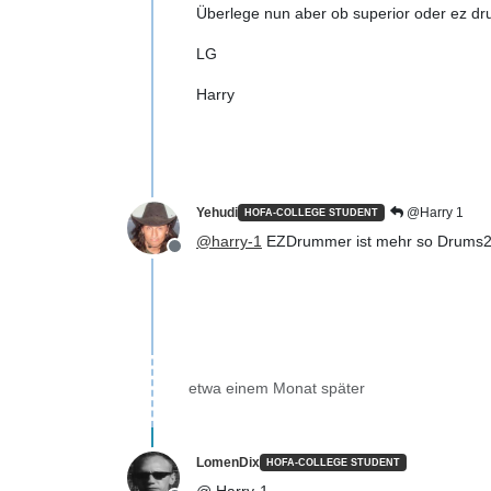
Überlege nun aber ob superior oder ez dru
LG
Harry
Yehudi
@Harry 1
HOFA-COLLEGE STUDENT
@
harry-1
EZDrummer ist mehr so Drums2G
Offline
etwa einem Monat später
LomenDix
HOFA-COLLEGE STUDENT
@ Harry-1