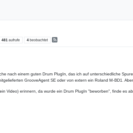
481
aufrufe
4
beobachtet
che nach einem guten Drum PlugIn, das ich auf unterschiedliche Spure
 mitgelieferten GrooveAgent SE oder von extern ein Roland M-BD1. Abe
ein Video) erinnern, da wurde ein Drum PlugIn "beworben", finde es a