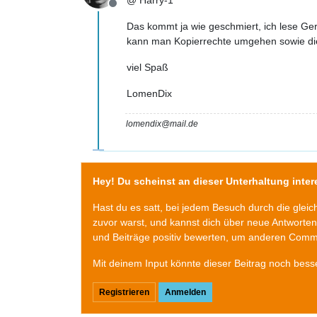
Offline
Das kommt ja wie geschmiert, ich lese Ger
kann man Kopierrechte umgehen sowie die
viel Spaß
LomenDix
lomendix@mail.de
Hey! Du scheinst an dieser Unterhaltung intere
Hast du es satt, bei jedem Besuch durch die glei
zuvor warst, und kannst dich über neue Antworte
und Beiträge positiv bewerten, um anderen Commu
Mit deinem Input könnte dieser Beitrag noch bess
Registrieren
Anmelden