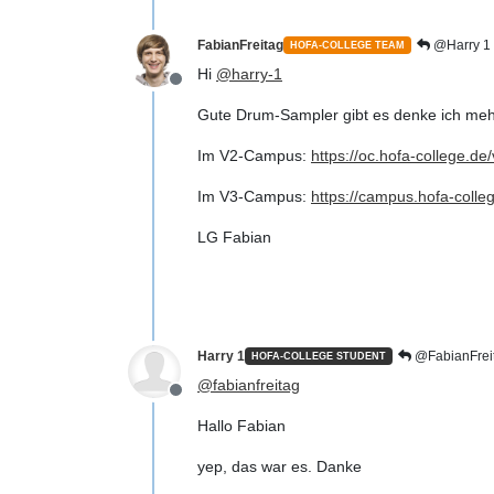
FabianFreitag
@Harry 1
HOFA-COLLEGE TEAM
Hi
@
harry-1
Offline
Gute Drum-Sampler gibt es denke ich mehre
Im V2-Campus:
https://oc.hofa-college.de/v
Im V3-Campus:
https://campus.hofa-colleg
LG Fabian
Harry 1
@FabianFrei
HOFA-COLLEGE STUDENT
@
fabianfreitag
Offline
Hallo Fabian
yep, das war es. Danke