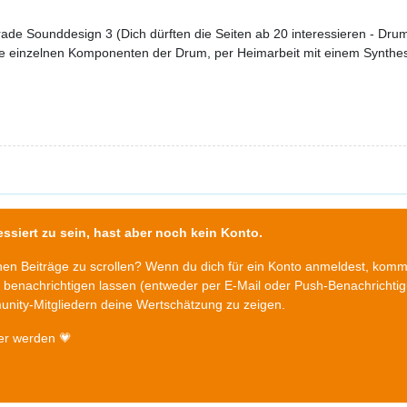
ade Sounddesign 3 (Dich dürften die Seiten ab 20 interessieren - Dru
 einzelnen Komponenten der Drum, per Heimarbeit mit einem Synthesi
ssiert zu sein, hast aber noch kein Konto.
chen Beiträge zu scrollen? Wenn du dich für ein Konto anmeldest, kom
n benachrichtigen lassen (entweder per E-Mail oder Push-Benachrichti
nity-Mitgliedern deine Wertschätzung zu zeigen.
er werden 💗