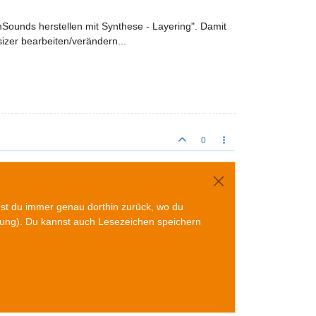
mSounds herstellen mit Synthese - Layering". Damit
zer bearbeiten/verändern...
0
mst du immer genau dorthin zurück, wo du
gung). Du kannst auch Lesezeichen speichern