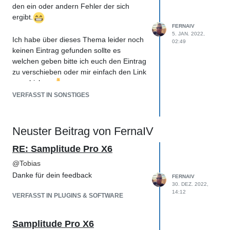
den ein oder andern Fehler der sich
ergibt.
FERNAIV
5. JAN. 2022,
Ich habe über dieses Thema leider noch
02:49
keinen Eintrag gefunden sollte es
welchen geben bitte ich euch den Eintrag
zu verschieben oder mir einfach den Link
zu schicken.
VERFASST IN SONSTIGES
Wie viele hier arbeite ich auch an meiner
Weiterbildung. Quasi das Hobby zum
Beruf zu machen
Neuster Beitrag von FernaIV
RE: Samplitude Pro X6
Nun ja das ist eingentlich schon das
Thema, gibt es hier Erfahrungswerte was
@
Tobias
man alles nach so einer Diploma
Danke für dein feedback
FERNAIV
Ausbildung angehen kann.
30. DEZ. 2022,
14:12
VERFASST IN PLUGINS & SOFTWARE
Z.B Sound Desinge für Game Studio etc.
habt ihr während der Ausbildung schon
Samplitude Pro X6
eine gewisse Sparte oder sieht man