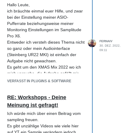
das im laufe der Ausbildung ?
Hallo Leute,
-> okay diese Richtung gefällt mir da will
ich bräuchte einmal euer Hilfe, und zwar
ich hin.
bei der Einstellung meiner ASIO-
Pufferrate beziehungsweise meiner
Also ich würde dann mal starten,
Monitoring Einstellungen im Samplitude
ich habe eigentlich kein besonderes Ziel
Pro X6.
liegt aber glaub ich auch am Standort
FERNAIV
Entweder ich versteh dieses Thema nicht
30. DEZ. 2022,
Österreich das hier die Branche glaube
so ganz oder mein Audiointerface
09:11
ich nicht so ausgeprägt ist wie wo anders.
(Steinberg UR22 MKI) ist einfach der
Aufgabe nicht gewachsen.
Na dann bin ich mal auf eure Meldungen
Es geht um den XMAS Mix 2022 wo ich
gespannt...
mich versuche, die Aufgabe gefällt mir
sehr und ich bin gerade dabei den Mix zu
Ansonsten noch einen Guten Jahresstart
VERFASST IN PLUGINS & SOFTWARE
beenden.
in die Gruppe!
Derzeit versuche ich einfach ein paar
RE: Workshops - Deine
Mix-Buse hinzuzufügen und einige
Mixeinstellung zu erstell.
Meinung ist gefragt!
ABER Samplitude friert immer ein, egal
Ich würde mich über einen Beitrag vom
ob ich die ASIO-Pufferrate hochstelle und
sampling freuen.
die Bitrate runterstelle ab 2-3 kleine
Es gibt unzählige Videos wie viele hier
Veränderungen in Plug Ins ist vorbei.
auf YT ein Sample verändern jedoch