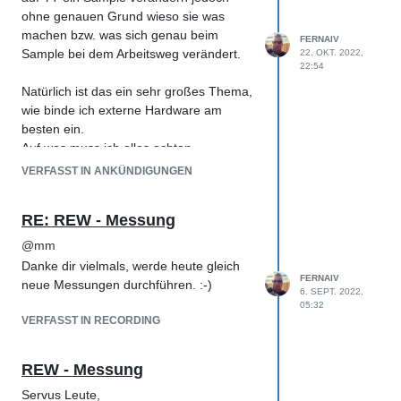
Das ist echt schade da ich gerad so im
ohne genauen Grund wieso sie was
Workflow bin.
machen bzw. was sich genau beim
FERNAIV
Anbei häng ich euch die
Sample bei dem Arbeitsweg verändert.
22. OKT. 2022,
Einstellungswerte an und auch die
22:54
Leistungsdaten vom PC
Natürlich ist das ein sehr großes Thema,
DSP Auslastung liegt bei 10-13% falls das
wie binde ich externe Hardware am
ein wichtiger Wert ist.
besten ein.
Auf was muss ich alles achten.
Vielen Dank für euere Hilfe!
Wie erziele ich die Beste Audioqualität
VERFASST IN ANKÜNDIGUNGEN
vom Sample.
RE: REW - Messung
Kombinieren könnte man das auch mit
einen Controller "Tipps und Tricks" wie
@
mm
z.B. der Maschine von NI, ich arbeite ein
Danke dir vielmals, werde heute gleich
wenig damit und es kommen wirklich
FERNAIV
neue Messungen durchführen. :-)
6. SEPT. 2022,
immer einige Dinge dazu. :-)
05:32
VERFASST IN RECORDING
Grüße Michael
REW - Messung
Servus Leute,