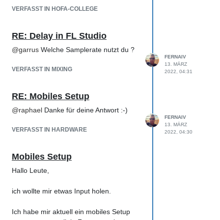
weniger Einflüsse wenn man mit der
VERFASST IN HOFA-COLLEGE
Mappe lernt.
Da ich Schichtmitarbeiter und Pendler bin
RE: Delay in FL Studio
achte ich auch darauf das ich es so gut
als möglich in meinen Tagesablauf
@
garrus
Welche Samplerate nutzt du ?
FERNAIV
einbinde, ich kann ja quasi die Videos
13. MÄRZ
von Campus über all ansehen, und die
VERFASST IN MIXING
2022, 04:31
Lerneinheiten dann wieder zuhause
weitermachen.
RE: Mobiles Setup
Ich hoffe das hilft dir etwas,
@
raphael
Danke für deine Antwort :-)
FERNAIV
13. MÄRZ
Grüße Michael
VERFASST IN HARDWARE
2022, 04:30
Mobiles Setup
Hallo Leute,
ich wollte mir etwas Input holen.
Ich habe mir aktuell ein mobiles Setup