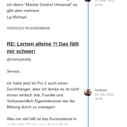
21. AUG. 2022,
ich übers "Mackie Control Universal" es
22:02
gibt aber mehrere.
Lg Michael
VERFASST IN HARDWARE
RE: Lernen alleine ?! Das fällt
mir schwer!
@
chevyteddy
Servus,
ich habe jetzt im Pro 1 auch einen
Durchhänger, aber ich denke es ist nicht
FERNAIV
immer einfach Job, Familie und
23. JULI 2022,
18:58
Schlussendlich Eigeninteresse wie die
Bildung durch zu managen.
Was mir viel hilft ist das Kursmaterial in
gedruckter Form, man hat einfach