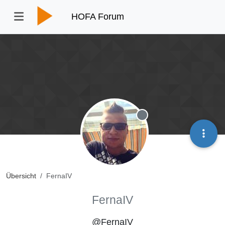
HOFA Forum
Offline
Übersicht
FernaIV
FernaIV
@FernaIV