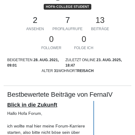
HOFA-COLLEGE STUDENT
2
7
13
ANSEHEN
PROFILAUFRUFE
BEITRÄGE
0
0
FOLLOWER
FOLGE ICH
BEIGETRETEN
28. AUG. 2021,
ZULETZT ONLINE
23. AUG. 2025,
09:01
18:47
ALTER
31
WOHNORT
REISACH
Bestbewertete Beiträge von FernaIV
Blick in die Zukunft
Hallo Hofa Forum,
ich wollte mal hier meine Forum-Karriere
starten, also bitte nicht böse sein über