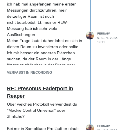
ich hab mal angefangen meine ersten
Messungen durchzuführen, mein
derzeitiger Raum ist noch
nicht bearbeitet. Lt. meiner REW-
Messung hab ich sehr viele
FERNAIV
Auslöschungen.
Grüße Michael
5. SEPT. 2022,
Meine Frage lautet daher lohnt es sich in
14:21
diesen Raum zu investieren oder sollte
ich mir besser ein anderes Plätzchen
suchen, da der Raum in der Länge
länger ausfällt aber in der Breite sehr
kurz fällt nehme ich an das dieser sehr
VERFASST IN RECORDING
suboptimal für einen Regieraum ist.
RE: Presonus Faderport in
Was denkt ihr ?
Reaper
Über welches Protokoll verwendest du
"Mackie Control Universal" oder
ähnliche?
FERNAIV
Bei mir in Samplitude Pro läuft er glaub