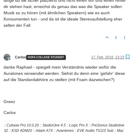
lange du sie sicher platzierst und nicht einen vor und einen hinter
dir stehen hast, erreichst du genau das was die Speaker sollen:
Musik so zu hören (mit ähnlichen Speakern) wie es auch
Konsumenten tun - und da ist die ideale Stereoaufstellung eher
selten der Fall.
0
Carlos
17. Feb. 2016, 13:23
HOFA-COLLEGE STUDENT
Offline
danke Raphael - spiegelt mein Verständnis wieder wofür die
Auratones verwendet werden. Siehst du denn eine 'gefahr' diese
auf die Standardabhöre zu stellen (mit Foam dazwischen?)
Greez
Carlos
:: Cubase Pro 10.0.20 :: StudioOne 4.5 :: Logic Pro X :: PreSonus Studiolive
32 :: KSD ADM20 :: Adam A7X :: Avantones :: EVE Audio TS110 Sub :: Mac