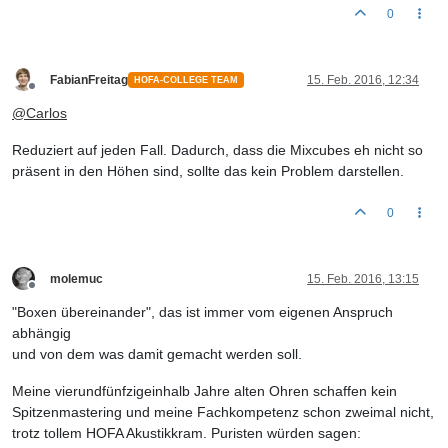
0
FabianFreitag
15. Feb. 2016, 12:34
HOFA-COLLEGE TEAM
Offline
@
Carlos
Reduziert auf jeden Fall. Dadurch, dass die Mixcubes eh nicht so
präsent in den Höhen sind, sollte das kein Problem darstellen.
0
molemuc
15. Feb. 2016, 13:15
Offline
"Boxen übereinander", das ist immer vom eigenen Anspruch
abhängig
und von dem was damit gemacht werden soll.
Meine vierundfünfzigeinhalb Jahre alten Ohren schaffen kein
Spitzenmastering und meine Fachkompetenz schon zweimal nicht,
trotz tollem HOFA Akustikkram. Puristen würden sagen: