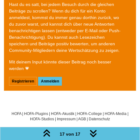
Hast du es satt, bei jedem Besuch durch die gleichen
Beiträge zu scrollen? Wenn du dich für ein Konto
anmeldest, kommst du immer genau dorthin zurück, wo
du zuvor warst, und kannst dich über neue Antworten
benachrichtigen lassen (entweder per E-Mail oder Push-
Benachrichtigung). Du kannst auch Lesezeichen
speichern und Beiträge positiv bewerten, um anderen
Community-Mitgliedern deine Wertschätzung zu zeigen.
Mit deinem Input könnte dieser Beitrag noch besser
werden 💗
Registrieren
Anmelden
HOFA
|
HOFA-Plugins
|
HOFA-Akustik
|
HOFA-College
|
HOFA-Media
|
HOFA-Studios
|
Impressum
|
AGB
|
Datenschutz
17 von 17