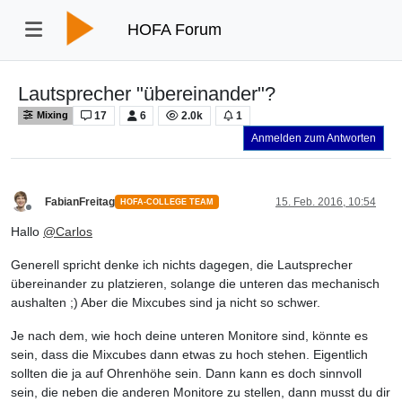
HOFA Forum
Lautsprecher "übereinander"?
17
6
2.0k
1
Mixing
Anmelden zum Antworten
FabianFreitag
15. Feb. 2016, 10:54
HOFA-COLLEGE TEAM
Offline
Hallo
@
Carlos
Generell spricht denke ich nichts dagegen, die Lautsprecher
übereinander zu platzieren, solange die unteren das mechanisch
aushalten ;) Aber die Mixcubes sind ja nicht so schwer.
Je nach dem, wie hoch deine unteren Monitore sind, könnte es
sein, dass die Mixcubes dann etwas zu hoch stehen. Eigentlich
sollten die ja auf Ohrenhöhe sein. Dann kann es doch sinnvoll
sein, die neben die anderen Monitore zu stellen, dann musst du dir