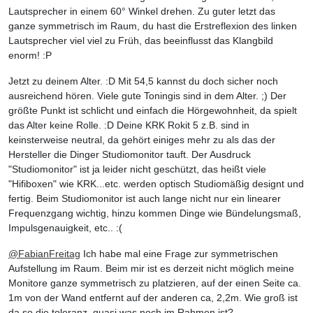
Lautsprecher in einem 60° Winkel drehen. Zu guter letzt das
ganze symmetrisch im Raum, du hast die Erstreflexion des linken
Lautsprecher viel viel zu Früh, das beeinflusst das Klangbild
enorm! :P
Jetzt zu deinem Alter. :D Mit 54,5 kannst du doch sicher noch
ausreichend hören. Viele gute Toningis sind in dem Alter. ;) Der
größte Punkt ist schlicht und einfach die Hörgewohnheit, da spielt
das Alter keine Rolle. :D Deine KRK Rokit 5 z.B. sind in
keinsterweise neutral, da gehört einiges mehr zu als das der
Hersteller die Dinger Studiomonitor tauft. Der Ausdruck
"Studiomonitor" ist ja leider nicht geschützt, das heißt viele
"Hifiboxen" wie KRK...etc. werden optisch Studiomäßig designt und
fertig. Beim Studiomonitor ist auch lange nicht nur ein linearer
Frequenzgang wichtig, hinzu kommen Dinge wie Bündelungsmaß,
Impulsgenauigkeit, etc.. :(
@
FabianFreitag
Ich habe mal eine Frage zur symmetrischen
Aufstellung im Raum. Beim mir ist es derzeit nicht möglich meine
Monitore ganze symmetrisch zu platzieren, auf der einen Seite ca.
1m von der Wand entfernt auf der anderen ca, 2,2m. Wie groß ist
da so die toleranz, quasi was noch im Rahmen ist?