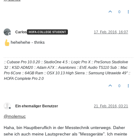
0
Carlos
17. Feb. 2016, 16:07
HOFA-COLLEGE STUDENT
Offline
hehehehe - thnks
:: Cubase Pro 10.0.20 :: StudioOne 4.5 :: Logic Pro X :: PreSonus Studiolive
32 :: KSD ADM20 :: Adam A7X :: Avantones :: EVE Audio TS110 Sub :: Mac
Pro 6Core :: 64GB Ram :: OSX 10.13 High Sierra :: Samsung Ultrawide 49" ::
HOFA Complete Pro 2.0
0
Ein ehemaliger Benutzer
21. Feb. 2016, 03:21
Offline
@
molemuc
Haha, bin Hauptberuflich in der Messtechnik unterwegs. Daher
sehe ich auch meine Lautsprecher als "Messgeräte". Ich meinte