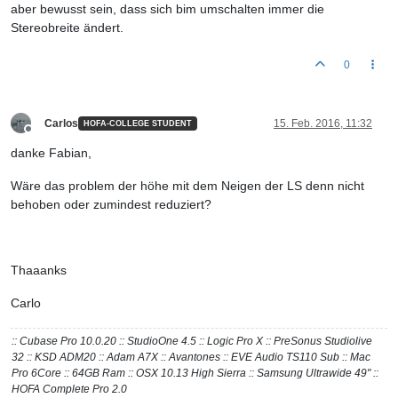
aber bewusst sein, dass sich bim umschalten immer die
Stereobreite ändert.
0
Carlos
15. Feb. 2016, 11:32
HOFA-COLLEGE STUDENT
Offline
danke Fabian,
Wäre das problem der höhe mit dem Neigen der LS denn nicht
behoben oder zumindest reduziert?
Thaaanks
Carlo
:: Cubase Pro 10.0.20 :: StudioOne 4.5 :: Logic Pro X :: PreSonus Studiolive
32 :: KSD ADM20 :: Adam A7X :: Avantones :: EVE Audio TS110 Sub :: Mac
Pro 6Core :: 64GB Ram :: OSX 10.13 High Sierra :: Samsung Ultrawide 49" ::
HOFA Complete Pro 2.0