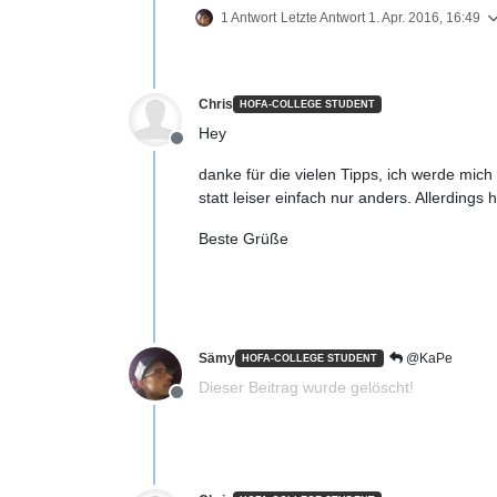
1 Antwort
Letzte Antwort
1. Apr. 2016, 16:49
Chris
HOFA-COLLEGE STUDENT
Hey
Offline
danke für die vielen Tipps, ich werde mich
statt leiser einfach nur anders. Allerdings 
Beste Grüße
Sämy
@KaPe
HOFA-COLLEGE STUDENT
Dieser Beitrag wurde gelöscht!
Offline