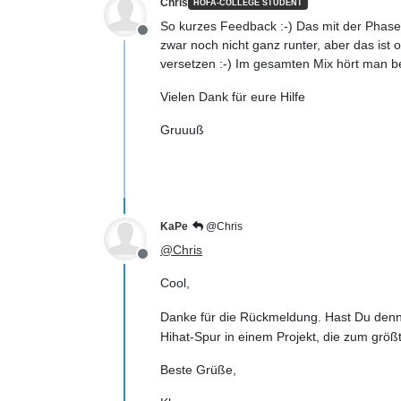
Chris
HOFA-COLLEGE STUDENT
So kurzes Feedback :-) Das mit der Phasen
Offline
zwar noch nicht ganz runter, aber das ist 
versetzen :-) Im gesamten Mix hört man b
Vielen Dank für eure Hilfe
Gruuuß
KaPe
@Chris
@
Chris
Offline
Cool,
Danke für die Rückmeldung. Hast Du denn 
Hihat-Spur in einem Projekt, die zum grö
Beste Grüße,