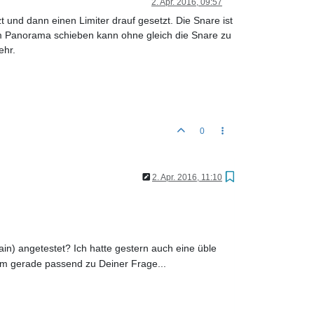
2. Apr. 2016, 09:57
 und dann einen Limiter drauf gesetzt. Die Snare ist
h im Panorama schieben kann ohne gleich die Snare zu
ehr.
0
2. Apr. 2016, 11:10
n) angetestet? Ich hatte gestern auch eine üble
am gerade passend zu Deiner Frage...