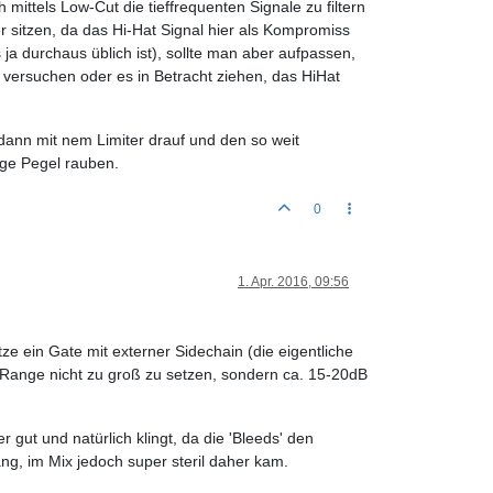
ttels Low-Cut die tieffrequenten Signale zu filtern
sitzen, da das Hi-Hat Signal hier als Kompromiss
a durchaus üblich ist), sollte man aber aufpassen,
en versuchen oder es in Betracht ziehen, das HiHat
 dann mit nem Limiter drauf und den so weit
nge Pegel rauben.
0
1. Apr. 2016, 09:56
e ein Gate mit externer Sidechain (die eigentliche
die Range nicht zu groß zu setzen, sondern ca. 15-20dB
gut und natürlich klingt, da die 'Bleeds' den
g, im Mix jedoch super steril daher kam.