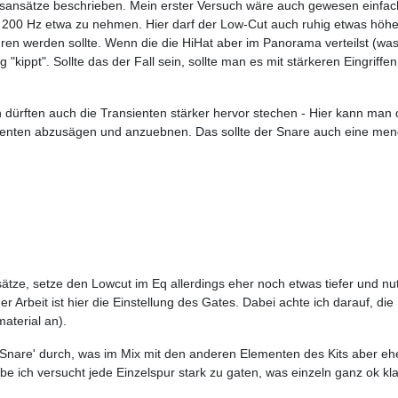
nsätze beschrieben. Mein erster Versuch wäre auch gewesen einfach mi
200 Hz etwa zu nehmen. Hier darf der Low-Cut auch ruhig etwas höher 
n werden sollte. Wenn die die HiHat aber im Panorama verteilst (was j
 "kippt". Sollte das der Fall sein, sollte man es mit stärkeren Eingriff
nn dürften auch die Transienten stärker hervor stechen - Hier kann man
nsienten abzusägen und anzuebnen. Das sollte der Snare auch eine me
tze, setze den Lowcut im Eq allerdings eher noch etwas tiefer und nutz
 der Arbeit ist hier die Einstellung des Gates. Dabei achte ich darauf, 
aterial an).
Snare' durch, was im Mix mit den anderen Elementen des Kits aber eher 
ich versucht jede Einzelspur stark zu gaten, was einzeln ganz ok klan