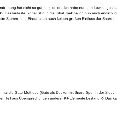
drehung hat nicht so gut funktioniert. Ich habe nun den Lowcut gesetzt
oki. Das lauteste Signal ist nun die Hihat, welche ich nun auch endlic
eim Stumm- und Einschalten auch keinen großen Einfluss der Snare m
mal die Gate-Methode (Gate als Ducker mit Snare-Spur in der Sidechai
ßten Teil aus Übersprechungen anderer Kit-Elemente bestand ☺ Das k