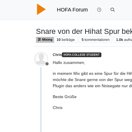
HOFA Forum
Snare von der Hihat Spur 
10
beiträge
5
kommentatoren
1.0k
aufr
Mixing
Chris
HOFA-COLLEGE STUDENT
Hallo zusammen,
Offline
in meinem Mix gibt es eine Spur für die Hi
möchte die Snare gerne von der Spur weg 
Plugin das anders wie ein Noisegate nur d
Beste Grüße
Chris