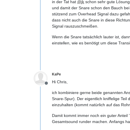
in der Tat hat
@
jk
schon sehr gute Lösungsa
und damit der Snare schon den Bauch bei 
stützend zum Overhead Signal dazu gefahre
dass nicht auch die Snare in diese Richtung
Signal rauszuschmeißen.
Wenn die Snare tatsächlich lauter ist, da
einstellen, wie es benötigt um diese Tra
KaPe
Hi Chris,
Offline
ich kombiniere gerne beide genannten Ansä
Snare-Spur). Der eigentlich kniffelige Teil
einzuhalten (kommt natürlich auf das Rohm
Damit kommt immer noch ein guter Anteil '
Gesamtsound runder machen. Anfangs habe 