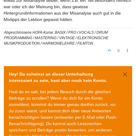
etwas zur Mixanalyse selber, wenn z.B. ein Teil besonders hilfreich
war oder ich der Meinung bin, dass gewisse
Hintergrundinformationen aus der Mixanalyse auch gut in die
Mixtipps der Lektion gepasst hätten.
Abgeschlossene HOFA-Kurse: BASIX / PRO / VOCALS / DRUM
PROGRAMMING / MASTERING / VINTAGE / ELEKTRONISCHE
MUSIKPRODUKTION / HARMONIELEHRE / FILMTON
0
Hey! Du scheinst an dieser Unterhaltung
interessiert zu sein, hast aber noch kein Konto.
Hast du es satt, bei jedem Besuch durch die gleichen
Beiträge zu scrollen? Wenn du dich für ein Konto
anmeldest, kommst du immer genau dorthin zurück, wo
du zuvor warst, und kannst dich über neue Antworten
benachrichtigen lassen (entweder per E-Mail oder Push-
Benachrichtigung). Du kannst auch Lesezeichen
speichern und Beiträge positiv bewerten, um anderen