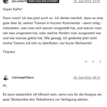
jan.sabarth
23. Juni 2016, 21:52
HOFA-COLLEGE STUDENT
Offline
Super KaPe!
Dann mach' ich das jetzt auch so. Ich denke nämlich, dass es eine
gute idee ist, seinen Tutoren in kurzem Kommentar - wenn nötig -
mitzuteilen, was man sich warum vorgestellt hat, und warum man
wie was umgesetzt hat, oder welche Hürden man ausgesetzt war
und wie mansie gelöst hat. Wie gesagt, ich gedenke jetzt nicht
meine Tutoren mit Info zu überfluten, nur kurze Stichworte!
Thanks!
0
ChristophThiers
24. Juni 2016, 09:15
Offline
Hi,
Es kann tatsächlich oft hilfreich sein, wenn uns für die Analyse ein
paar Stichpunkte des Teilnehmers zur Verfügung stehen.