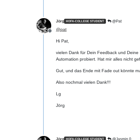
Jörg
@Pat
HOFA-COLLEGE STUDENT
@
pat
Offline
Hi Pat,
vielen Dank für Dein Feedback und Deine k
Automation probiert. Hat mir alles nicht 
Gut, und das Ende mit Fade out könnte ma
Also nochmal vielen Dank!!!
Lg
Jörg
Jörg
@Jasmin 0
HOFA-COLLEGE STUDENT