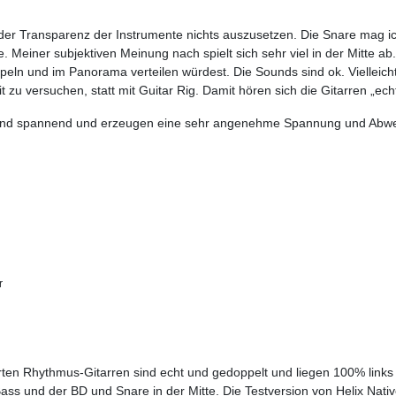
der Transparenz der Instrumente nichts auszusetzen. Die Snare mag ic
eite. Meiner subjektiven Meinung nach spielt sich sehr viel in der Mitt
ln und im Panorama verteilen würdest. Die Sounds sind ok. Vielleicht 
 zu versuchen, statt mit Guitar Rig. Damit hören sich die Gitarren „echt
 sind spannend und erzeugen eine sehr angenehme Spannung und Abw
r
ten Rhythmus-Gitarren sind echt und gedoppelt und liegen 100% links un
Bass und der BD und Snare in der Mitte. Die Testversion von Helix Native