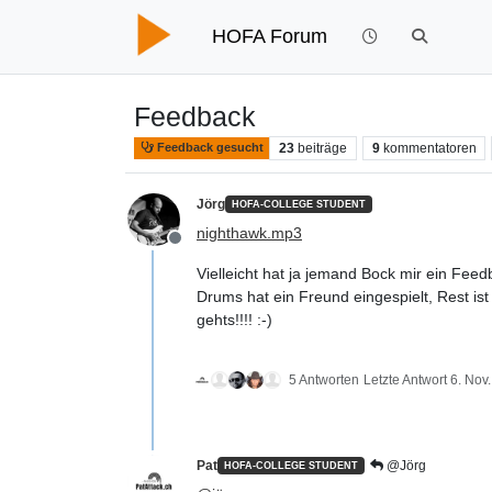
HOFA Forum
Feedback
23
beiträge
9
kommentatoren
Feedback gesucht
Jörg
HOFA-COLLEGE STUDENT
nighthawk.mp3
Offline
Vielleicht hat ja jemand Bock mir ein Feedb
Drums hat ein Freund eingespielt, Rest ist 
gehts!!!! :-)
5 Antworten
Letzte Antwort
6. Nov
Pat
@Jörg
HOFA-COLLEGE STUDENT