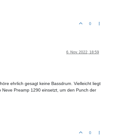
0
6. Nov. 2022, 18:59
öre ehrlich gesagt keine Bassdrum. Vielleicht liegt
dio Neve Preamp 1290 einsetzt, um den Punch der
0