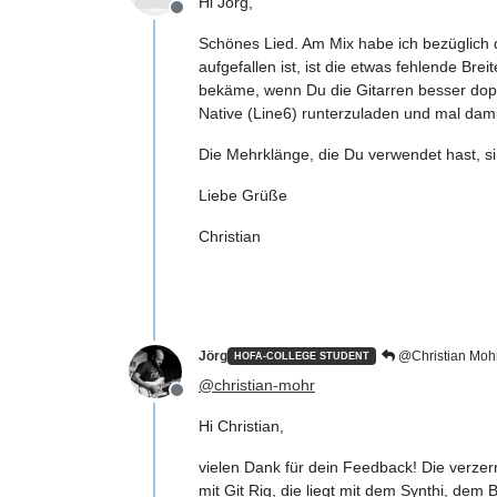
Hi Jörg,
Offline
Schönes Lied. Am Mix habe ich bezüglich 
aufgefallen ist, ist die etwas fehlende Br
bekäme, wenn Du die Gitarren besser doppe
Native (Line6) runterzuladen und mal damit
Die Mehrklänge, die Du verwendet hast,
Liebe Grüße
Christian
Jörg
@Christian Moh
HOFA-COLLEGE STUDENT
@
christian-mohr
Offline
Hi Christian,
vielen Dank für dein Feedback! Die verzerr
mit Git Rig, die liegt mit dem Synthi, dem 