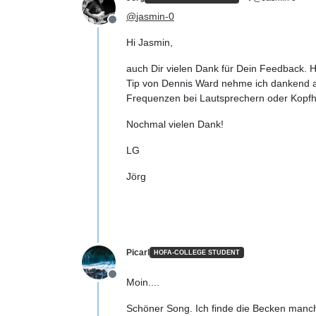
@
jasmin-0
Offline
Hi Jasmin,
auch Dir vielen Dank für Dein Feedback. H
Tip von Dennis Ward nehme ich dankend an
Frequenzen bei Lautsprechern oder Kopfh
Nochmal vielen Dank!
LG
Jörg
Picarl
HOFA-COLLEGE STUDENT
Offline
Moin....
Schöner Song. Ich finde die Becken manch