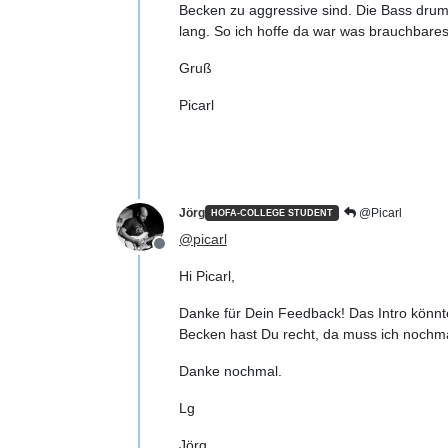
Becken zu aggressive sind. Die Bass drum w
lang. So ich hoffe da war was brauchbares
Gruß
Picarl
Jörg
@Picarl
HOFA-COLLEGE STUDENT
@
picarl
Offline
Hi Picarl,
Danke für Dein Feedback! Das Intro könnte
Becken hast Du recht, da muss ich nochma
Danke nochmal.
Lg
Jörg