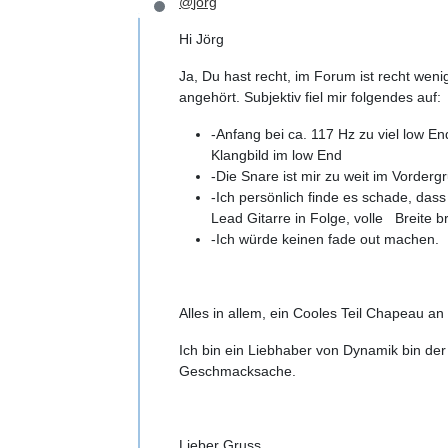
@
jörg
Offline
Hi Jörg
Ja, Du hast recht, im Forum ist recht weni
angehört. Subjektiv fiel mir folgendes auf:
-Anfang bei ca. 117 Hz zu viel low E
Klangbild im low End
-Die Snare ist mir zu weit im Vorderg
-Ich persönlich finde es schade, da
Lead Gitarre in Folge, volle Breite br
-Ich würde keinen fade out machen.
Alles in allem, ein Cooles Teil Chapeau an
Ich bin ein Liebhaber von Dynamik bin de
Geschmacksache.
Lieber Gruss