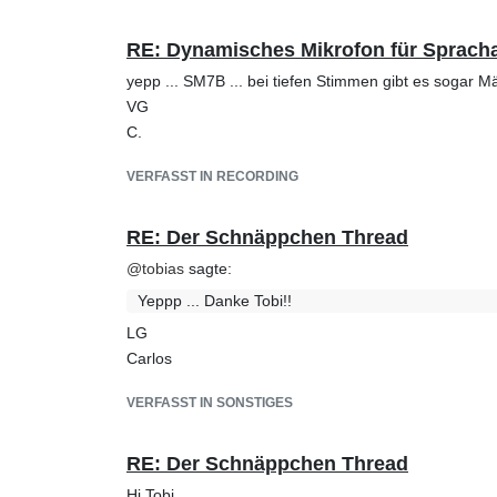
RE: ​Dynamisches Mikrofon für Sprac
yepp ... SM7B ... bei tiefen Stimmen gibt es sogar M
VG
C.
VERFASST IN RECORDING
RE: Der Schnäppchen Thread
@
tobias
sagte:
Yeppp ... Danke Tobi!!
LG
Carlos
VERFASST IN SONSTIGES
RE: Der Schnäppchen Thread
Hi Tobi,