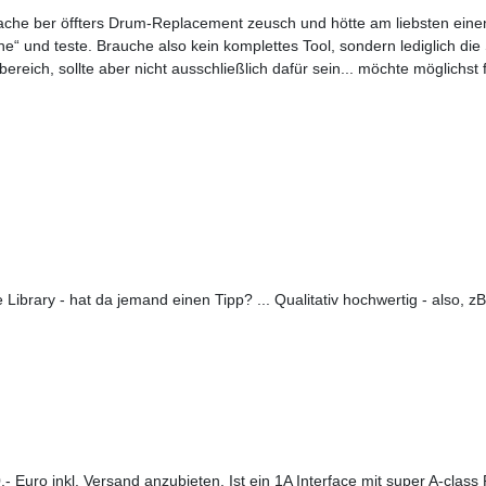
ache ber öffters Drum-Replacement zeusch und hötte am liebsten eine
e“ und teste. Brauche also kein komplettes Tool, sondern lediglich die 
reich, sollte aber nicht ausschließlich dafür sein... möchte möglichst f
Library - hat da jemand einen Tipp? ... Qualitativ hochwertig - also, z
0,- Euro inkl. Versand anzubieten. Ist ein 1A Interface mit super A-cla