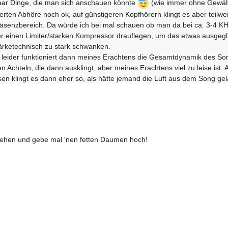
paar Dinge, die man sich anschauen könnte
(wie immer ohne Gewäh
rierten Abhöre noch ok, auf günstigeren Kopfhörern klingt es aber tei
räsenzbereich. Da würde ich bei mal schauen ob man da bei ca. 3-4 K
einen Limiter/starken Kompressor drauflegen, um das etwas ausgegli
tärketechnisch zu stark schwanken.
l, leider funktioniert dann meines Erachtens die Gesamtdynamik des Son
n Achteln, die dann ausklingt, aber meines Erachtens viel zu leise ist. 
dessen klingt es dann eher so, als hätte jemand die Luft aus dem Song ge
t man als Hörer ein wenig das Interesse.
azu wieder richtig gut, hier wird ein Spannungsaufbau versprochen un
tarrenmotiv bei 1:46 viel zu leise wäre - das würde ich komplett ander
epunkt des Songs. Da würde ich eventuell schauen, ob man da mit der L
d sehen und gebe mal 'nen fetten Daumen hoch!
ngpart nochmal etwas mehr vom vorherigen Teil abzugrenzen.
twas zähmen, gerade so ab 3:12 finde ich es mixtechnisch in der aktu
 - 1:40 am hadern ... habe aber schon eine Idee den "Bogen" zu spannen 
d meeega viel Rauschen drin sitzt - RX6 sei dank stark entschärft ... ich