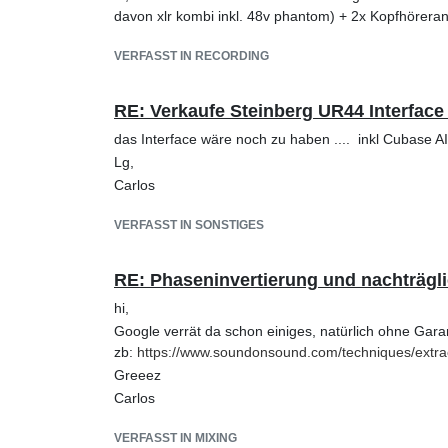
davon xlr kombi inkl. 48v phantom) + 2x Kopfhöreran
VERFASST IN RECORDING
RE: Verkaufe Steinberg UR44 Interface 
das Interface wäre noch zu haben .... inkl Cubase AI 
Lg,
Carlos
VERFASST IN SONSTIGES
RE: Phaseninvertierung und nachträgli
hi,
Google verrät da schon einiges, natürlich ohne Gara
zb:
https://www.soundonsound.com/techniques/extrac
Greeez
Carlos
VERFASST IN MIXING