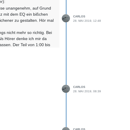
r):
lweise unangenehm, auf Grund
Hz mit dem EQ ein bißchen
CARLOS
chener zu gestalten. Hör mal
28. MAI 2019, 12:48
gs nicht mehr so richtig. Bei
Als Hörer denke ich mir da
lassen. Der Teil von 1:00 bis
d dann auch gehalten. Wobei
s mischen, so dass da jedesmal
autstärke einzelner Elemente
ellen Form eher störend als
CARLOS
28. MAI 2019, 08:39
;-) ... Mr Churchill ist eine
 bastel mal weiter ;-) ... TNX
CARLOS