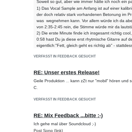
Soweit so gut, aber wie immer hätte ich noch ein 
1) Das Vocal Sample am Anfang ist auf einer kalib
der doch relativ stark vorhandenen Betonung im P
was wegnehmen kann. Vor allem würde ich da aber 
von 2:35-2:45 rein, die Stimme würde mir da lauts
2) Die erste Minute finde ich insgesamt richtig coo
0:58 hast Du ja diese erst rhytmische Gitarre auf de
eigentlich:"Fett, gleich geht es richtig ab" - statt
1:40 plätschert auch etwas vor sich hin, da verlier
VERFASST IN FEEDBACK GESUCHT
3) Den Übergang zu 1:40 finde ich im Gegensatz d
mir auch hier das sich wiederholende dreinotige Gi
der Subwoofer wackelt, wenn das auftaucht.
RE: Unser erstes Release!
4) Absoluter Volltreffer ab 2:00, für mich der Höh
Geile Produktion ... kann zZt nur "mobil" hören un
sogar noch ein bißchen höher geht, um diesen So
C.
5) Am Ende würde ich wie gesagt das Vocalsample e
gewinnbringend.
VERFASST IN FEEDBACK GESUCHT
Tnx Tobi: sehr gute Punkte und auch ich bin mit 1:00
RE: Mix Feedback ...bitte :-)
big challenge, da das eine mono/st kombination ist un
again! LG
Ich gehe mal über Soundcloud ;-)
Post Song (link)