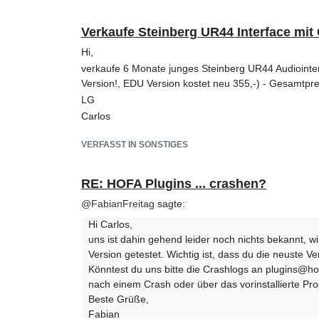
Verkaufe Steinberg UR44 Interface mit 
Hi,
verkaufe 6 Monate junges Steinberg UR44 Audiointer
Version!, EDU Version kostet neu 355,-) - Gesamtprei
LG
Carlos
VERFASST IN SONSTIGES
RE: HOFA Plugins ... crashen?
@
FabianFreitag
sagte:
Hi Carlos,
uns ist dahin gehend leider noch nichts bekannt, 
Version getestet. Wichtig ist, dass du die neuste V
Könntest du uns bitte die Crashlogs an plugins@h
nach einem Crash oder über das vorinstallierte Pr
Beste Grüße,
Fabian