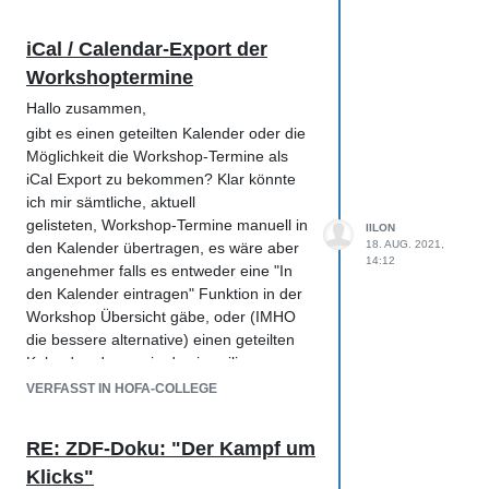
iCal / Calendar-Export der
Workshoptermine
Hallo zusammen,
gibt es einen geteilten Kalender oder die
Möglichkeit die Workshop-Termine als
iCal Export zu bekommen? Klar könnte
ich mir sämtliche, aktuell
gelisteten, Workshop-Termine manuell in
IILON
18. AUG. 2021,
den Kalender übertragen, es wäre aber
14:12
angenehmer falls es entweder eine "In
den Kalender eintragen" Funktion in der
Workshop Übersicht gäbe, oder (IMHO
die bessere alternative) einen geteilten
Kalender, der nur in das jeweilige
Kalender-Programm importiert werden
VERFASST IN HOFA-COLLEGE
muss, der immer die aktuellen Termine
hat.
RE: ZDF-Doku: "Der Kampf um
Letztere Möglichkeit würde ebenfalls
Klicks"
ermöglichen, falls ein neuer Workshop-