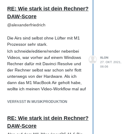
DAW unabhängig
RE: Wie stark ist dein Rechner?
(Größtenteils) Plattformunabhängig,
DAW-Score
Mac, Linux, Windows werden
unterstützt
@
alexanderfriedrich
Der Benchmark ist standardisiert
gleich unter allen ausführenden
Die Airs sind selbst ohne Lüfter mit M1
Geräten.
Prozessor sehr stark.
Nachteil:
Ich schneide/editiere/render nebenbei
CPU/GPU Benchmark, nicht
Videos, war vorher auf einem Windows
IILON
unbedingt aussagekräftig oder
27. OKT. 2021,
Rechner dafür mit Davinci Resolve und
spezialisiert für DAW Nutzung
06:06
der Rechner selbst war schon sehr flott
Die Testergebnisse werden direkt
unterwegs von der Hardware. Als ich
auf deren Website (anonymisiert)
dann das M1 MacBook Air geholt habe,
hochgeladen, also wer nicht
wollte ich meinen Video-Workflow mal auf
unbedingt seine
Mac testen, also Final Cut drauf, gleiche
Hardwarekonfiguration teilen
Rohvideos bearbeitet und die gefühlte
VERFASST IN MUSIKPRODUKTION
möchte würde davon eher fern
Performance war wesentlich höher.
bleiben.
Renderzeiten waren doppelt so schnell
Halb so spaßig, weil "nüchterner
RE: Wie stark ist dein Rechner?
und während dem Arbeiten gab es keine
Benchmark" und nicht selbst
DAW-Score
Aufhänger.
ausprobieren in der DAW