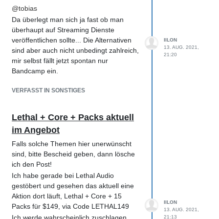
Termin in den geteilten Kalender
@
tobias
eingetragen wird, immer up-to-date, ohne
Da überlegt man sich ja fast ob man
Re-Imports, zu sein.
überhaupt auf Streaming Dienste
veröffentlichen sollte... Die Alternativen
IILON
13. AUG. 2021,
sind aber auch nicht unbedingt zahlreich,
21:20
mir selbst fällt jetzt spontan nur
Bandcamp ein.
VERFASST IN SONSTIGES
Lethal + Core + Packs aktuell
im Angebot
Falls solche Themen hier unerwünscht
sind, bitte Bescheid geben, dann lösche
ich den Post!
Ich habe gerade bei Lethal Audio
gestöbert und gesehen das aktuell eine
Aktion dort läuft, Lethal + Core + 15
IILON
Packs für $149, via Code LETHAL149
13. AUG. 2021,
Ich werde wahrscheinlich zuschlagen,
21:13