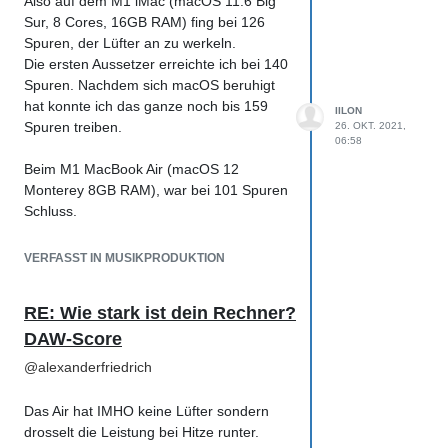
Also auf dem M1 iMac (macOS 11.6 Big
Was das Modell angeht, ich meine es gibt
Sur, 8 Cores, 16GB RAM) fing bei 126
Wen das ganze interessiert, ich hab noch
ja auch MacBook Airs mit nur 7 Kernen,
Spuren, der Lüfter an zu werkeln.
die Ergebnisse von damals, MacBook Air
die sind vielleicht noch etwas schwächer
Die ersten Aussetzer erreichte ich bei 140
einmal im M1 Modus und einmal im Intel
auf der Brust.
Spuren. Nachdem sich macOS beruhigt
Modus
hat konnte ich das ganze noch bis 159
IILON
Spuren treiben.
26. OKT. 2021,
M1:
https://browser.geekbench.com/...
06:58
Intel:
https://browser.geekbench.com/...
Beim M1 MacBook Air (macOS 12
Monterey 8GB RAM), war bei 101 Spuren
Im Vergleich dazu mein alter Windows
Schluss.
Rechner mit einem Intel i7-
8700:
https://browser.geekbench.com/...
Lustigerweise zeigte am iMac die
VERFASST IN MUSIKPRODUKTION
Aktivitätsanzeige noch viel Raum nach
oben an während die CPU Leiste in Logic
RE: Wie stark ist dein Rechner?
gefühlt sich nur noch am Anschlag
bewegte.
DAW-Score
Wenn ich aus Logic in Notizen
@
alexanderfriedrich
gewechselt bin waren wesentlich früher
schon kurze Aussetzer zu hören, ich
Das Air hat IMHO keine Lüfter sondern
denke mal das liegt aber an der Art und
drosselt die Leistung bei Hitze runter.
Weise wie macOS die Leistung