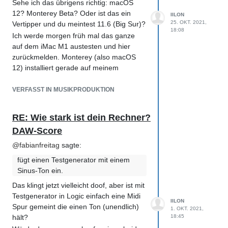
Sehe ich das übrigens richtig: macOS
optimiert/verteilt auf das aktuell
12? Monterey Beta? Oder ist das ein
IILON
fokussierte Programm.
25. OKT. 2021,
Vertipper und du meintest 11.6 (Big Sur)?
18:08
Ich werde morgen früh mal das ganze
auf dem iMac M1 austesten und hier
zurückmelden. Monterey (also macOS
12) installiert gerade auf meinem
MacBook Air M1 (8GB RAM), da werde
ich das ganze dann auch mal testen.
VERFASST IN MUSIKPRODUKTION
RE: Wie stark ist dein Rechner?
DAW-Score
@
fabianfreitag
sagte:
fügt einen Testgenerator mit einem
Sinus-Ton ein.
Das klingt jetzt vielleicht doof, aber ist mit
Testgenerator in Logic einfach eine Midi
IILON
Spur gemeint die einen Ton (unendlich)
1. OKT. 2021,
hält?
18:45