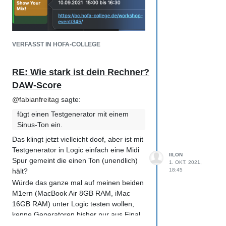
Ich bin zwar noch neu hier, aber eine
weitere Idee, u.a. falls die Kapazität für
ein Mentoren Programm nicht verfügbar
ist, wäre ein Q&A Workshop Format ohne
VERFASST IN HOFA-COLLEGE
(beim Start) fixes Thema.
Bis Tag XYZ vor dem Termin werden
Fragen gesammelt (z.b. über eine Email-
RE: Wie stark ist dein Rechner?
Adresse oder Formular, ggf. auch
DAW-Score
anonym). Im nächsten Q&A werden dann
@
fabianfreitag
sagte:
(je nach Zeitplanung) die Fragen
vorgelesen und beantwortet.
fügt einen Testgenerator mit einem
Sinus-Ton ein.
Das klingt jetzt vielleicht doof, aber ist mit
Testgenerator in Logic einfach eine Midi
IILON
Spur gemeint die einen Ton (unendlich)
1. OKT. 2021,
hält?
18:45
Würde das ganze mal auf meinen beiden
M1ern (MacBook Air 8GB RAM, iMac
16GB RAM) unter Logic testen wollen,
kenne Generatoren bisher nur aus Final
Cut/Motion
.