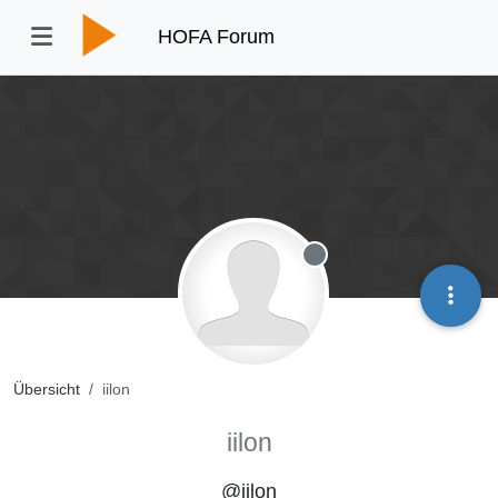
HOFA Forum
Offline
Übersicht
iilon
iilon
@iilon