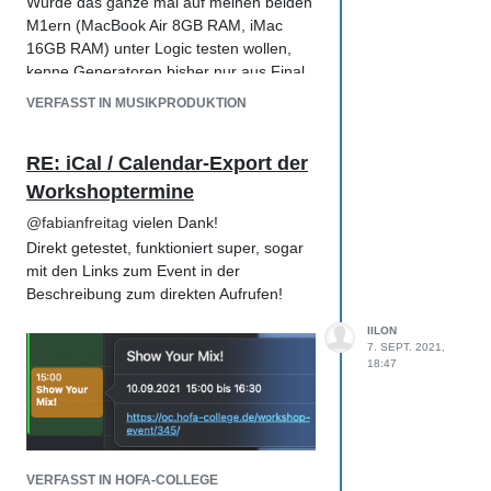
Würde das ganze mal auf meinen beiden
M1ern (MacBook Air 8GB RAM, iMac
16GB RAM) unter Logic testen wollen,
kenne Generatoren bisher nur aus Final
Cut/Motion
.
VERFASST IN MUSIKPRODUKTION
RE: iCal / Calendar-Export der
Workshoptermine
@
fabianfreitag
vielen Dank!
Direkt getestet, funktioniert super, sogar
mit den Links zum Event in der
Beschreibung zum direkten Aufrufen!
IILON
7. SEPT. 2021,
18:47
VERFASST IN HOFA-COLLEGE