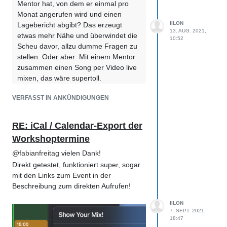
Mentor hat, von dem er einmal pro
Monat angerufen wird und einen
IILON
Lagebericht abgibt? Das erzeugt
13. AUG. 2021,
etwas mehr Nähe und überwindet die
10:52
Scheu davor, allzu dumme Fragen zu
stellen. Oder aber: Mit einem Mentor
zusammen einen Song per Video live
mixen, das wäre supertoll.
Dem stimme ich voll und ganz zu, ein
VERFASST IN ANKÜNDIGUNGEN
monatliches Mentor Gespräch kann
vieles bringen, ob es jetzt nur das
beantworten von Fragen ist oder auch
RE: iCal / Calendar-Export der
vielleicht Tipps/Tricks oder sogar
Workshoptermine
Anregungen für etwas neues, hilft alles
@
fabianfreitag
vielen Dank!
ungemein.
Direkt getestet, funktioniert super, sogar
Ich kenne so etwas ähnliches noch aus
mit den Links zum Event in der
der Ausbildungszeit vor Jahren, einmal
Beschreibung zum direkten Aufrufen!
monatlich ein Gespräch mit dem
Ausbilder oder dem Vorgesetzten konnte
IILON
auch vollkommen neue Erkenntnisse
7. SEPT. 2021,
18:47
bringen oder Ideen zum Ausprobieren.