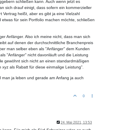
raggebern schließen kann. Auch wenn jetzt es
n sich drauf einigt, dass sofern ein kommerzieller
t Vertrag heißt, aber es gibt ja eine Vielzahl
etwas für sein Portfolio machen möchte, schließen
er Anfänger. Also ich meine nicht, dass man sich
ibt auf denen der durchschnittliche Branchenpreis
t, aber man selber eben als "Anfänger" dem Kunden
s "Anfänger" nicht davonläuft und die Leistung
nde gewöhnt sich nicht an einen standardmäßigen
h xyz als Rabatt für diese einmalige Leistung".
ill man ja leben und gerade am Anfang ja auch
0
24. Mai 2021, 13:53
en kann. Für mich als Süd-Schweizer wäre es auch