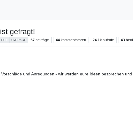
st gefragt!
57
beiträge
44
kommentatoren
24.1k
aufrufe
43
beo
LEGE
UMFRAGE
ten Vorschläge und Anregungen - wir werden eure Ideen besprechen u