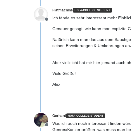
Flatmachine
HOFA-COLLEGE STUDENT
Ich fände es sehr interessant mehr Einbli
Offline
Genauer gesagt, wie kann man explizite Ge
Natürlich kann man das aus dem Bauchgefüh
seinen Erweiterungen & Umkehrungen anzu
Aber vielleicht hat mir hier jemand auch o
Viele Grüße!
Alex
Gerhard
HOFA-COLLEGE STUDENT
Was ich auch noch interessant finden wür
Offline
Genres/Konzertgrößen, was muss man beac