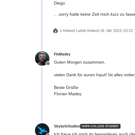
Diego
... sorry hatte keine Zeit mich kurz zu fasse
1 Antwort
Letzte Antwort
19. Okt. 2023, 03:22
FloMadey
Guten Morgen zusammen,
Offline
vielen Dank für euren Input! Ist alles notiert
Beste Grüße
Florian Madey
SkylarkStudios
HOFA-COLLEGE STUDENT
Ich freue ich mich im besonderen auch ü