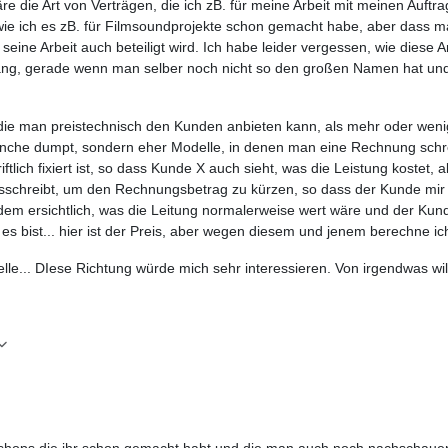
re die Art von Verträgen, die ich zB. für meine Arbeit mit meinen Auft
 wie ich es zB. für Filmsoundprojekte schon gemacht habe, aber dass ma
seine Arbeit auch beteiligt wird. Ich habe leider vergessen, wie diese Ar
ang, gerade wenn man selber noch nicht so den großen Namen hat und 
die man preistechnisch den Kunden anbieten kann, als mehr oder wenig
ranche dumpt, sondern eher Modelle, in denen man eine Rechnung schre
iftlich fixiert ist, so dass Kunde X auch sieht, was die Leistung koste
schreibt, um den Rechnungsbetrag zu kürzen, so dass der Kunde mir al
zdem ersichtlich, was die Leitung normalerweise wert wäre und der Ku
Du es bist... hier ist der Preis, aber wegen diesem und jenem berechne ic
lle... DIese Richtung würde mich sehr interessieren. Von irgendwas w
orkshops die ihr schon gemacht habt und die man auch noch nachschau