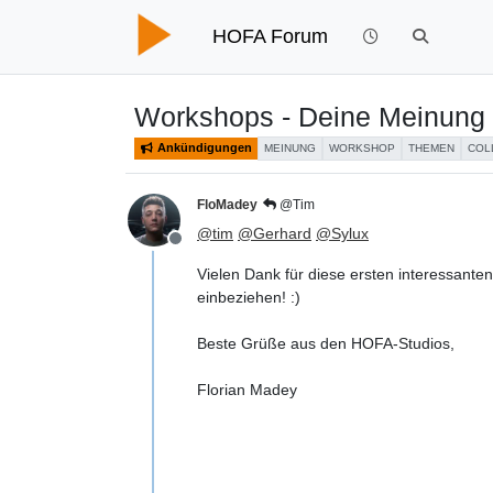
HOFA Forum
Workshops - Deine Meinung i
Ankündigungen
MEINUNG
WORKSHOP
THEMEN
COL
FloMadey
@Tim
@
tim
@
Gerhard
@
Sylux
Offline
Vielen Dank für diese ersten interessan
einbeziehen! :)
Beste Grüße aus den HOFA-Studios,
Florian Madey