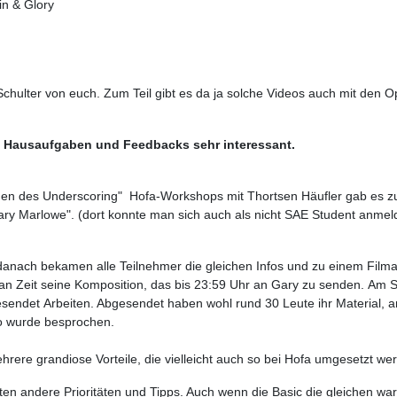
in & Glory
 Schulter von euch. Zum Teil gibt es da ja solche Videos auch mit den 
t Hausaufgaben und Feedbacks sehr interessant.
en des Underscoring" Hofa-Workshops mit Thortsen Häufler gab es z
ry Marlowe". (dort konnte man sich auch als nicht SAE Student anmelde
danach bekamen alle Teilnehmer die gleichen Infos und zu einem Filma
an Zeit seine Komposition, das bis 23:59 Uhr an Gary zu senden. Am 
gesendet Arbeiten. Abgesendet haben wohl rund 30 Leute ihr Material,
o wurde besprochen.
rere grandiose Vorteile, die vielleicht auch so bei Hofa umgesetzt w
en andere Prioritäten und Tipps. Auch wenn die Basic die gleichen wa