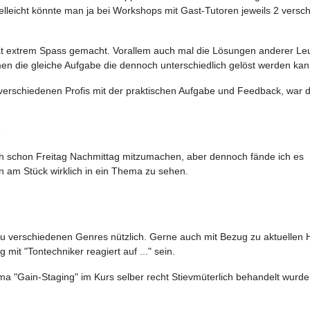
elleicht könnte man ja bei Workshops mit Gast-Tutoren jeweils 2 vers
 extrem Spass gemacht. Vorallem auch mal die Lösungen anderer Leute 
en die gleiche Aufgabe die dennoch unterschiedlich gelöst werden kan
erschiedenen Profis mit der praktischen Aufgabe und Feedback, war d
s
uch schon Freitag Nachmittag mitzumachen, aber dennoch fände ich es
en am Stück wirklich in ein Thema zu sehen.
u verschiedenen Genres nützlich. Gerne auch mit Bezug zu aktuellen H
mit "Tontechniker reagiert auf ..." sein.
ma "Gain-Staging" im Kurs selber recht Stievmüterlich behandelt wurde