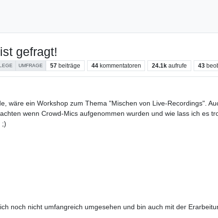
st gefragt!
57
beiträge
44
kommentatoren
24.1k
aufrufe
43
beo
LEGE
UMFRAGE
de, wäre ein Workshop zum Thema "Mischen von Live-Recordings". Auch 
hten wenn Crowd-Mics aufgenommen wurden und wie lass ich es trotz
 ;)
ich noch nicht umfangreich umgesehen und bin auch mit der Erarbeitu