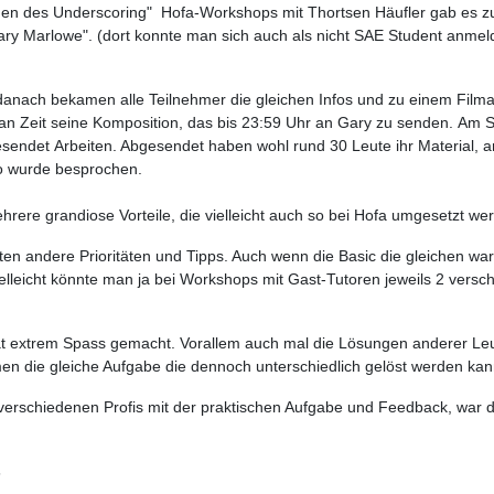
en des Underscoring" Hofa-Workshops mit Thortsen Häufler gab es z
ry Marlowe". (dort konnte man sich auch als nicht SAE Student anmelde
danach bekamen alle Teilnehmer die gleichen Infos und zu einem Filma
an Zeit seine Komposition, das bis 23:59 Uhr an Gary zu senden. Am 
gesendet Arbeiten. Abgesendet haben wohl rund 30 Leute ihr Material,
o wurde besprochen.
rere grandiose Vorteile, die vielleicht auch so bei Hofa umgesetzt w
en andere Prioritäten und Tipps. Auch wenn die Basic die gleichen wa
elleicht könnte man ja bei Workshops mit Gast-Tutoren jeweils 2 vers
 extrem Spass gemacht. Vorallem auch mal die Lösungen anderer Leute 
en die gleiche Aufgabe die dennoch unterschiedlich gelöst werden kan
erschiedenen Profis mit der praktischen Aufgabe und Feedback, war d
s