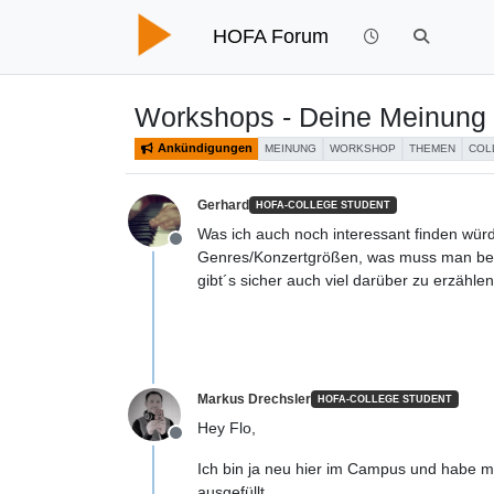
HOFA Forum
Workshops - Deine Meinung i
Ankündigungen
MEINUNG
WORKSHOP
THEMEN
COL
Gerhard
HOFA-COLLEGE STUDENT
Was ich auch noch interessant finden wür
Offline
Genres/Konzertgrößen, was muss man beac
gibt´s sicher auch viel darüber zu erzählen
Markus Drechsler
HOFA-COLLEGE STUDENT
Hey Flo,
Offline
Ich bin ja neu hier im Campus und habe m
ausgefüllt.