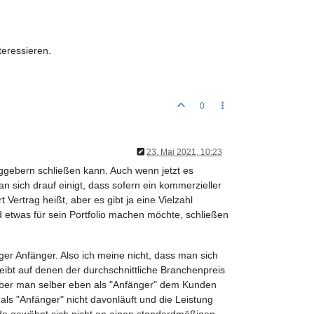
teressieren.
0
23. Mai 2021, 10:23
raggebern schließen kann. Auch wenn jetzt es
n sich drauf einigt, dass sofern ein kommerzieller
t Vertrag heißt, aber es gibt ja eine Vielzahl
etwas für sein Portfolio machen möchte, schließen
er Anfänger. Also ich meine nicht, dass man sich
ibt auf denen der durchschnittliche Branchenpreis
t, aber man selber eben als "Anfänger" dem Kunden
s "Anfänger" nicht davonläuft und die Leistung
nde gewöhnt sich nicht an einen standardmäßigen