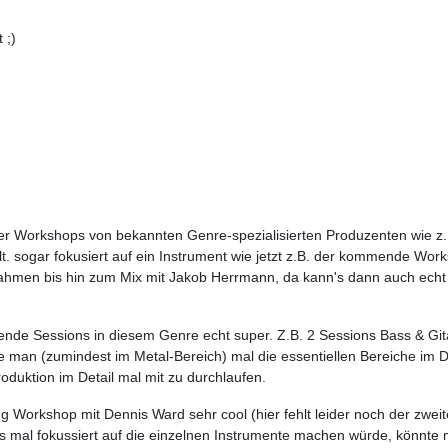
 ;)
ber Workshops von bekannten Genre-spezialisierten Produzenten wie z
vllt. sogar fokusiert auf ein Instrument wie jetzt z.B. der kommende 
ahmen bis hin zum Mix mit Jakob Herrmann, da kann's dann auch echt m
nde Sessions in diesem Genre echt super. Z.B. 2 Sessions Bass & Git
e man (zumindest im Metal-Bereich) mal die essentiellen Bereiche im De
duktion im Detail mal mit zu durchlaufen.
g Workshop mit Dennis Ward sehr cool (hier fehlt leider noch der zweit
 mal fokussiert auf die einzelnen Instrumente machen würde, könnte 