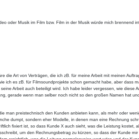
deo oder Musik im Film bzw. Film in der Musik würde mich brennend in
re die Art von Verträgen, die ich zB. für meine Arbeit mit meinen Auft
 wie ich es zB. für Filmsoundprojekte schon gemacht habe, aber dass ma
seine Arbeit auch beteiligt wird. Ich habe leider vergessen, wie diese Ar
ang, gerade wenn man selber noch nicht so den großen Namen hat und 
die man preistechnisch den Kunden anbieten kann, als mehr oder wenig
ranche dumpt, sondern eher Modelle, in denen man eine Rechnung schre
iftlich fixiert ist, so dass Kunde X auch sieht, was die Leistung koste
schreibt, um den Rechnungsbetrag zu kürzen, so dass der Kunde mir al
zdem ersichtlich, was die Leitung normalerweise wert wäre und der Ku