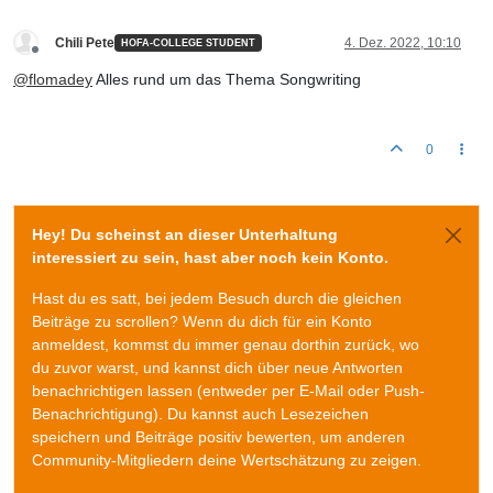
Chili Pete
4. Dez. 2022, 10:10
HOFA-COLLEGE STUDENT
Offline
@
flomadey
Alles rund um das Thema Songwriting
0
Hey! Du scheinst an dieser Unterhaltung
interessiert zu sein, hast aber noch kein Konto.
Hast du es satt, bei jedem Besuch durch die gleichen
Beiträge zu scrollen? Wenn du dich für ein Konto
anmeldest, kommst du immer genau dorthin zurück, wo
du zuvor warst, und kannst dich über neue Antworten
benachrichtigen lassen (entweder per E-Mail oder Push-
Benachrichtigung). Du kannst auch Lesezeichen
speichern und Beiträge positiv bewerten, um anderen
Community-Mitgliedern deine Wertschätzung zu zeigen.