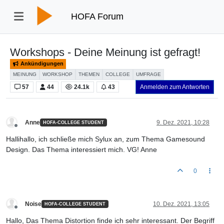
HOFA Forum
Workshops - Deine Meinung ist gefragt!
Ankündigungen
MEINUNG
WORKSHOP
THEMEN
COLLEGE
UMFRAGE
57
44
24.1k
43
Anmelden zum Antworten
Anne
9. Dez. 2021, 10:28
HOFA-COLLEGE STUDENT
Offline
Hallihallo, ich schließe mich Sylux an, zum Thema Gamesound
Design. Das Thema interessiert mich. VG! Anne
0
Noise
10. Dez. 2021, 13:05
HOFA-COLLEGE STUDENT
Offline
Hallo, Das Thema Distortion finde ich sehr interessant. Der Begriff