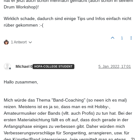
hat er jetzt auch schon mehrfach gemacht (auch schon in seinem
Drum Workshop)!
Wirklich schade, dadurch sind einige Tips und Infos einfach nicht
rüber gekommen :-(
1
1 Antwort
Michael 0
5. Jan. 2022, 17:01
HOFA-COLLEGE STUDENT
Offline
Hallo zusammen,
Mich würde das Thema "Band-Coaching" (so neen ich es mal)
reizen. Meistens ist es ja so, dass man es mit Hobby-,
Amateurmusiker oder Bands (vllt. auch Profis) zu tun hat. Bei der
ersten Materialsichtung fällt es oft auf, dass doch gerade in der
Anfangsphase einiges zu verbessen gibt. Daher würden mich
Verbesserungsvorschläge für Songwriting, arrangieren, usw. für
den Künstler/Band interessieren. (wie vermittelt man so etwas ...?)