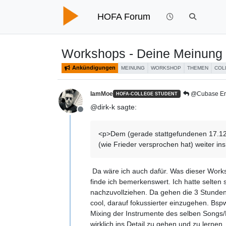
HOFA Forum
Workshops - Deine Meinung i
Ankündigungen
MEINUNG
WORKSHOP
THEMEN
COL
IamMoe
@Cubase Erk
HOFA-COLLEGE STUDENT
@dirk-k sagte:
Offline
<p>Dem (gerade stattgefundenen 17.12.2
(wie Frieder versprochen hat) weiter in
Da wäre ich auch dafür. Was dieser Work
finde ich bemerkenswert. Ich hatte selten
nachzuvollziehen. Da gehen die 3 Stunden 
cool, darauf fokussierter einzugehen. Bs
Mixing der Instrumente des selben Songs/
wirklich ins Detail zu gehen und zu lerne