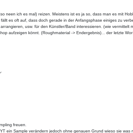
neen ich es mal) reizen. Meistens ist es ja so, dass man es mit Hobb
g fällt es oft auf, dass doch gerade in der Anfangsphase einiges zu ve
rrangieren, usw. für den Künstler/Band interessieren. (wie vermittelt ma
kshop aufzeigen könnt. (Roughmaterial -> Endergebnis)... der letzte Wo
mpling freuen.
 auf YT ein Sample verändern jedoch ohne genauen Grund wieso sie wa