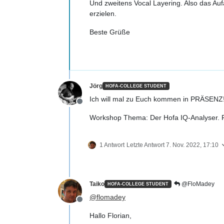
Und zweitens Vocal Layering. Also das A
erzielen.
Beste Grüße
Jörg
HOFA-COLLEGE STUDENT
Ich will mal zu Euch kommen in PRÄSENZ!
Offline
Workshop Thema: Der Hofa IQ-Analyser. F
1 Antwort
Letzte Antwort
7. Nov. 2022, 17:10
Taiko
@FloMadey
HOFA-COLLEGE STUDENT
@
flomadey
Offline
Hallo Florian,