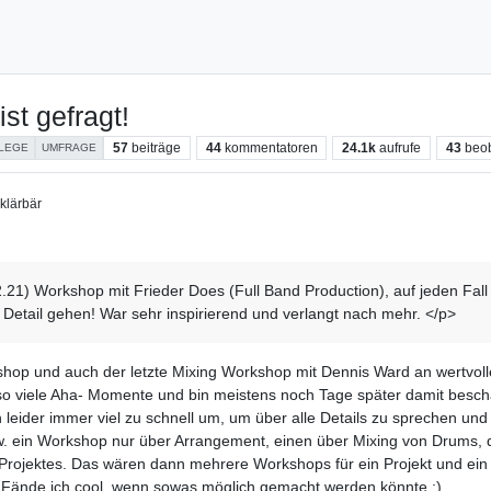
st gefragt!
57
beiträge
44
kommentatoren
24.1k
aufrufe
43
beo
LEGE
UMFRAGE
lärbär
1) Workshop mit Frieder Does (Full Band Production), auf jeden Fall 
s Detail gehen! War sehr inspirierend und verlangt nach mehr. </p>
shop und auch der letzte Mixing Workshop mit Dennis Ward an wertvol
 so viele Aha- Momente und bin meistens noch Tage später damit beschäf
leider immer viel zu schnell um, um über alle Details zu sprechen und
pw. ein Workshop nur über Arrangement, einen über Mixing von Drums, 
Projektes. Das wären dann mehrere Workshops für ein Projekt und ein 
n. Fände ich cool, wenn sowas möglich gemacht werden könnte :)