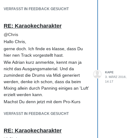
Wann immer ich Zeit habe, krame ich aber
gerne Hofa-Lektionen hervor und 'gehe da
VERFASST IN FEEDBACK GESUCHT
nochmal bei'.
Zum Thema Mono/Stereo/Räumlichkeit (ich
RE: Karaokecharakter
fasse das mal ganz pauschal so recht flach
@
Chris
zusammen) hat mir besonders geholfen,
Hallo Chris,
mich mit dem Hören an sich zu
beschäftigen; also Aspekte wie "wie kann ich
gerne doch. Ich finde es klasse, dass Du
eigentlich hören bzw. spontan wissen, aus
hier nen Track vorgestellt hast.
welcher Richtung und Entfernung ein Signal
Wie Adrian kurz anmerkte, kennt man ja
eigentlich kommt" und "wie kommt es, dass
nicht das Ausgangsmaterial. Und da
KAPE
ich instinktiv 'weiß', in welchem Raum eine
zumindest die Drums via Midi generiert
3. MÄRZ 2016,
Aufnahme gemacht wurde"... Das wird in
werden, denke ich schon, dass da beim
14:17
den Pro Einheiten konkret behandelt und
Mixing allein durch Panning einiges an 'Luft'
mir hat es sehr viel Spaß gemacht, gerade
erzielt werden kann.
in diesem Bereich zu experimentieren.
Machst Du denn jetzt mit dem Pro-Kurs
Es gibt auch schöne weiterführende
weiter? Darin werden nämlich viele
Literatur zu diesem Themenbereich in Netz.
VERFASST IN FEEDBACK GESUCHT
interessante Methoden behandelt,
Da es aber im Internetz unglaublich viele
Einzelsignale im Mix zu positionieren.
Tipps, Tutorials, How-To's und vermeinliche
Außerdem ist ja die stetige Rückmeldung
RE: Karaokecharakter
Experten gibt, muss man wirklich etwas
der Tutoren (wie hier auch von Adrian) und