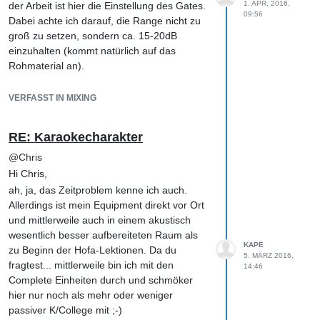
1. APR. 2016,
der Arbeit ist hier die Einstellung des Gates.
vertragen können und die man dann durch
09:56
Dabei achte ich darauf, die Range nicht zu
EQs oder Sättigung etc. mit dem Nötigen
groß zu setzen, sondern ca. 15-20dB
versorgen kann - wenn dafür an Stelle im
einzuhalten (kommt natürlich auf das
Frequenzspektrum und der Stelle im Song
Rohmaterial an).
denn noch Platz ist.
Damit kommt immer noch ein guter Anteil
Ich bin mal gespannt, was andere zu Deiner
'Snare' durch, was im Mix mit den anderen
VERFASST IN MIXING
Frage schreiben. Da gibt es sicher
Elementen des Kits aber eher gut und
unterschiedliche Ansätze und Meinungen.
natürlich klingt, da die 'Bleeds' den
Wichtig ist zunächst 'Weitermachen' und die
RE: Karaokecharakter
Gesamtsound runder machen. Anfangs
Lektionen einsenden. Hilfreich ist oft auch
habe ich versucht jede Einzelspur stark zu
@
Chris
ein kleines Readme zum Mix mit
gaten, was einzeln ganz ok klang, im Mix
Hi Chris,
Anmerkungen bzgl der Bearbeitung und
jedoch super steril daher kam.
ah, ja, das Zeitproblem kenne ich auch.
konkreten Fragen zu erstellen. Ich habe
Viel Spaß beim Ausprobieren,
Allerdings ist mein Equipment direkt vor Ort
eigentlich immer freundliche und hilfreiche
Klaus
und mittlerweile auch in einem akustisch
Rückmeldungen dazu bekommen.
wesentlich besser aufbereiteten Raum als
Beste Grüße,
KAPE
zu Beginn der Hofa-Lektionen. Da du
5. MÄRZ 2016,
Klaus
fragtest... mittlerweile bin ich mit den
14:46
Complete Einheiten durch und schmöker
hier nur noch als mehr oder weniger
passiver K/College mit ;-)