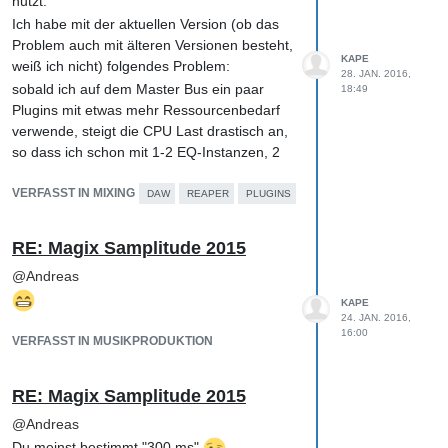
nutzt.
Auf Total CPU Ebene hat sich nicht viel
Ich habe mit der aktuellen Version (ob das
verändert, dafür jedoch im Bereich RT CPU.
Problem auch mit älteren Versionen besteht,
Und richtig, ein paar Plugins laufen mit 2-
KAPE
weiß ich nicht) folgendes Problem:
4fachem Oversampling.
28. JAN. 2016,
sobald ich auf dem Master Bus ein paar
18:49
Im eigentlichen Remix-Projekt sieht das
Plugins mit etwas mehr Ressourcenbedarf
noch viel schlimmer aus.
verwende, steigt die CPU Last drastisch an,
Ratlos bin ;-/
so dass ich schon mit 1-2 EQ-Instanzen, 2
Kompressoren, einem Clipper und einem
Limiter nicht einmal mehr den Hofa-Analyzer
VERFASST IN MIXING
DAW
REAPER
PLUGINS
nutzen kann, ohne dass es üble ASIO-
Aussetzer gibt. Aktuell ist dies genau die FX
RE: Magix Samplitude 2015
chain, die ich zum Mastern eines Tracks
@
Andreas
nutze; also wird lediglich ein Stereo-Track
verwendet, der kein Plugin im Insert hat.
KAPE
24. JAN. 2016,
Dennoch geht meinem PC (Win 7/64,
16:00
VERFASST IN MUSIKPRODUKTION
FX8350, SPL Crimson interface) damit
schon die Puste aus. Ein CPU Kern fährt am
Anschlag, die anderen idlen fast vor sich
RE: Magix Samplitude 2015
hin.
@
Andreas
Nehme ich nun diese FX chain und lege sie
Du meinst bestimmt "300 ms"