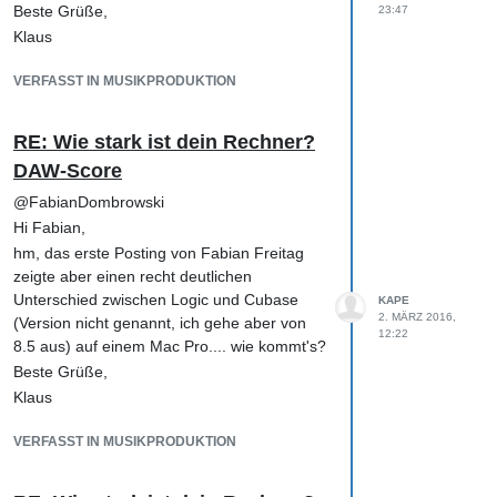
Platz im Stereoimage bekommst und Vocals,
Beste Grüße,
23:47
Einzelinstrumente und Drums besser zur
Klaus
Geltung kommen können.
Dann hört man auch schnell, wenn der
VERFASST IN MUSIKPRODUKTION
trockene Gesang sich nicht so schön in den
Rest einbettet oder die Kickdrum und der
RE: Wie stark ist dein Rechner?
Bass ein wenig verschwinden.
DAW-Score
Zur Midi-Drumprogrammierung kann ich Dir
den entspr. Hofa Kurzkurs empfehlen, der
@FabianDombrowski
super gemacht ist.
Hi Fabian,
Ansonsten: weiter machen! 😁
hm, das erste Posting von Fabian Freitag
Beste Grüße,
zeigte aber einen recht deutlichen
Klaus
Unterschied zwischen Logic und Cubase
KAPE
2. MÄRZ 2016,
(Version nicht genannt, ich gehe aber von
12:22
8.5 aus) auf einem Mac Pro.... wie kommt's?
Beste Grüße,
Klaus
VERFASST IN MUSIKPRODUKTION