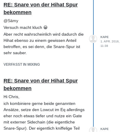
auch immer den Pegel, so dass ein Signal
RE: Snare von der Hihat Spur
sich allein dadurch schon besser
bekommen
durchsetzt... obwohl die Anhebung eigentlich
gar nicht nötig oder korrekt war. Das ist
@
Sämy
allgemein eine Falle bei den meisten
Versuch macht kluch 😀
Plugins, häufig wird der Pegel dadurch
Aber recht wahrscheinlich wird dadurch die
KAPE
angehoben und schon meint man, das
Hihat ebenso zu einem gewissen Anteil
1. APR. 2016,
Richtige gemacht zu haben. Außerdem
betroffen, es sei denn, die Snare-Spur ist
11:38
funktioniert unser Gehör ja auch etwas
sehr sauber.
eigenartig, denn durch das Entfernen von
Anteilen z.B. im 200-300Hz-Bereich wirkt ein
VERFASST IN MIXING
Signal auf einmal "luftiger" und klarer. Man
kann also durchaus durch Entfernen
RE: Snare von der Hihat Spur
scheinbar etwas an anderer Stelle
hinzufügen. Das ist dann im Mastering sehr
bekommen
interessant, wo man meist das
Hi Chris,
Summensignal bearbeitet und oft durch
ich kombiniere gerne beide genannten
einen kleinen Cut für das Ohr an anderer
Ansätze, setze den Lowcut im Eq allerdings
Stelle scheinbar eine Anhebung bewirkt.
eher noch etwas tiefer und nutze ein Gate
Gut, abschließend gibt es aber auch immer
mit externer Sidechain (die eigentliche
wieder Signale/Tracks, die wirklich mehr
Snare-Spur). Der eigentlich kniffelige Teil
KAPE
Höhen/Glanz, Mittenanteil oder Bass