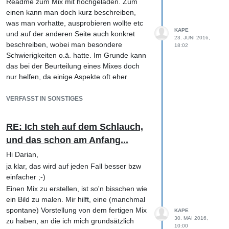
Readme zum Mix mit hochgeladen. Zum
Kurzem gab's dann doch einen Bugfix für
einen kann man doch kurz beschreiben,
das angeblich neue Problem, das Microsoft
was man vorhatte, ausprobieren wollte etc
in die Schuhe geschoben wurde).
KAPE
und auf der anderen Seite auch konkret
23. JUNI 2016,
Die Ressourcen-Verwaltung in Studio One
beschreiben, wobei man besondere
18:02
ist in den letzten (Windows-)Versionen
Schwierigkeiten o.ä. hatte. Im Grunde kann
immer schlechter geworden, so dass ich
das bei der Beurteilung eines Mixes doch
befürchte, dass Presonus das nicht mehr in
nur helfen, da einige Aspekte oft eher
den Griff bekommt, wenn wie in letzter Zeit
Geschmackssache sind. Selbst wenn man
verstärkt auf neue Funktionalitäten gesetzt
manches nicht so prall umsetzen konnte,
VERFASST IN SONSTIGES
wird statt an der Stabilität zu arbeiten.
kann dem Tutor dann doch klarer werden,
Ich bin mal gespannt, wie dein Eindruck von
was da eigentlich erzielt werden sollte und
RE: Ich steh auf dem Schlauch,
S1 sein wird.
wie man das dann erreichen kann.
Beste Grüße,
und das schon am Anfang...
Die Rückmeldungen haben bei mir ganz
Klaus
selten auch mal etwas länger gedauert.
Hi Darian,
Beste Grüße und viel Erfolg!
ja klar, das wird auf jeden Fall besser bzw
einfacher ;-)
Einen Mix zu erstellen, ist so'n bisschen wie
ein Bild zu malen. Mir hilft, eine (manchmal
spontane) Vorstellung von dem fertigen Mix
KAPE
30. MAI 2016,
zu haben, an die ich mich grundsätzlich
10:00