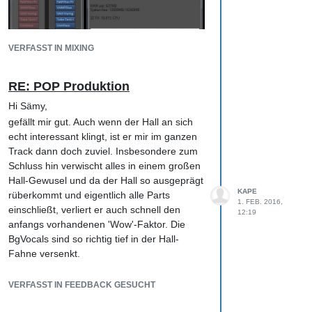
VERFASST IN MIXING
RE: POP Produktion
Hi Sämy,
gefällt mir gut. Auch wenn der Hall an sich
echt interessant klingt, ist er mir im ganzen
Track dann doch zuviel. Insbesondere zum
Schluss hin verwischt alles in einem großen
Hall-Gewusel und da der Hall so ausgeprägt
KAPE
rüberkommt und eigentlich alle Parts
1. FEB. 2016,
einschließt, verliert er auch schnell den
12:19
anfangs vorhandenen 'Wow'-Faktor. Die
BgVocals sind so richtig tief in der Hall-
Fahne versenkt.
Wenn ich die Plugins im Master buss disable
Ich habe auch das Gefühl, dass der
und die Kopien auf Trackebene aktiviere,
durchgehende lange Effekt irgendwie den
VERFASST IN FEEDBACK GESUCHT
dann schaut die Auslastung doch wesentlich
Groove schleppender macht und sehr stark
besser aus.