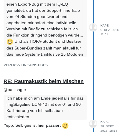
einen Export-Bug mit dem IQ-EQ
gemeldet, da hat der Support innerhalb
von 24 Stunden geantwortet und
angeboten mir sofort eine individuelle
KAPE
Version mit Bugfix zu schicken falls ich
9. DEZ. 2016,
die Funktion dringend benötigen würde...
11:51
Und als HOFA-Student und Besitzer
des Super-Bundles zahlt man aktuell für
das neue System-1 inklusive 15 Modulen
als Preorder nicht mal 35 Euro - das
VERFASST IN SONSTIGES
nenne ich mal gute und faire
Kundenbindung!
RE: Raumakustik beim Mischen
Naja, ich werde mir mal die Studio One
@
oati
sagte:
Demo zum Testen herunterladen, da
gibt's immerhin HiDPI Support und die
Ich habe mich am Ende jedenfalls für das
ARA-Schnittstelle für Melodyne und
imgStageline ECM-40 mit der 0° und 90°
Revoice Pro, was mich schon sehr reizen
Kalibrierung von hifi-selbstbau
würde. Am Ende muss man aber
entschieden
wahrscheinlich immer irgendwo einen
KAPE
Yepp, Selbiges ist hier passiert
28. SEPT.
Kompromiss eingehen...
2016, 18:14