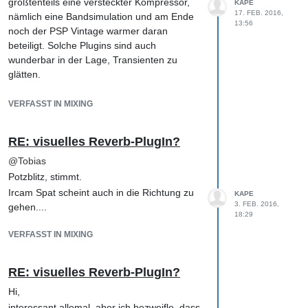
größtenteils eine versteckter Kompressor,
KAPE
17. FEB. 2016,
nämlich eine Bandsimulation und am Ende
13:56
noch der PSP Vintage warmer daran
beteiligt. Solche Plugins sind auch
wunderbar in der Lage, Transienten zu
glätten.
Da insbesondere beim Vintage Warmer das
Signal auch sofort lauter wird, kann man
VERFASST IN MIXING
schnell in die Falle laufen und bekommt gar
nicht mit, dass die Transienten geplättet
RE: visuelles Reverb-PlugIn?
werden. Vor allem, weil man ja noch 'weiß',
@
Tobias
dass sie da sind/waren.
Potzblitz, stimmt.
Mir hilft da der stetige Vorher-/Nachher-
Vergleich mit angeglichenen Pegeln.
Ircam Spat scheint auch in die Richtung zu
KAPE
3. FEB. 2016,
gehen....
18:29
VERFASST IN MIXING
RE: visuelles Reverb-PlugIn?
Hi,
interessant allemal, aber ich bezweifle, dass