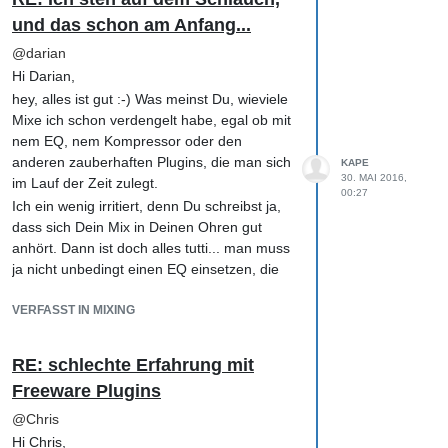
Wichtig ist, das eigene Gehör bzw
und das schon am Anfang...
Empfinden und die Rückmeldungen zum
Mix irgendwie miteinander abzugleichen und
@
darian
Referenzmixe/ähnliche Tracks genau zu
Hi Darian,
analysieren. Aber der Hofa-Kurs führt Dich
hey, alles ist gut :-) Was meinst Du, wieviele
da stetig ran :-)
Mixe ich schon verdengelt habe, egal ob mit
Beste Grüße,
nem EQ, nem Kompressor oder den
Klaus
anderen zauberhaften Plugins, die man sich
KAPE
@
darian
sagte:
30. MAI 2016,
im Lauf der Zeit zulegt.
00:27
Ich ein wenig irritiert, denn Du schreibst ja,
Ich probiere deine Hinweise und Tips mal
dass sich Dein Mix in Deinen Ohren gut
aus. Ich finde halt nur einfach keinen
anhört. Dann ist doch alles tutti... man muss
Anfang (und danach vermutlich auch
ja nicht unbedingt einen EQ einsetzen, die
kein Ende) und blättere schon ständig in
anderen Plugins/Geräte ebensowenig.
der LE2 rum, welche Frequenzen bei
VERFASST IN MIXING
Aber ich vermute mal, dass der Mix für Dich
bestimmten Instrumenten oder auch der
schon ok klingt, Du aber vermutest, dass er
Stimme ggf. wie zu bearbeiten sind. Und
besser/anders klingen kann/soll, weil Du ja
das wird wirklich irgendwann leichter?
RE: schlechte Erfahrung mit
noch gar nicht mit dem EQ beigegangen bist
Freeware Plugins
oder weil es ja nicht sein kann, dass man
einen Lektionsmix mehr oder weniger
@
Chris
unbearbeitet hochlädt ;-)
Hi Chris,