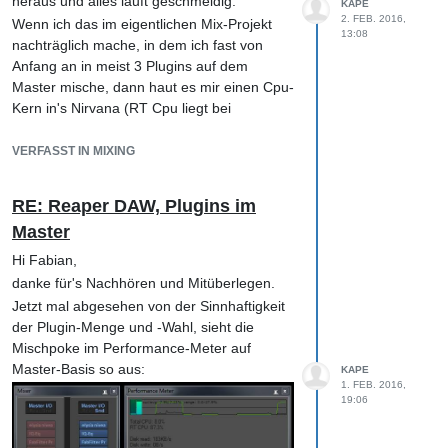
heraus und alles läuft geschmeidig.
KAPE
2. FEB. 2016,
Wenn ich das im eigentlichen Mix-Projekt
13:08
nachträglich mache, in dem ich fast von
Anfang an in meist 3 Plugins auf dem
Master mische, dann haut es mir einen Cpu-
Kern in's Nirvana (RT Cpu liegt bei
sagenhaften 250%). Es verhält sich also
völlig merkwürdig.
VERFASST IN MIXING
Ich probiere einfach mal weiter... Reaper ist
an sich einfach zu gut, um so schnell
RE: Reaper DAW, Plugins im
aufzugeben 😉
Master
Das cockos Forum hat mich leider bislang
auch nicht so recht zum Knackpunkt geführt
Hi Fabian,
Beste Grüße,
danke für's Nachhören und Mitüberlegen.
Klaus
Jetzt mal abgesehen von der Sinnhaftigkeit
der Plugin-Menge und -Wahl, sieht die
Mischpoke im Performance-Meter auf
Master-Basis so aus:
KAPE
1. FEB. 2016,
19:06