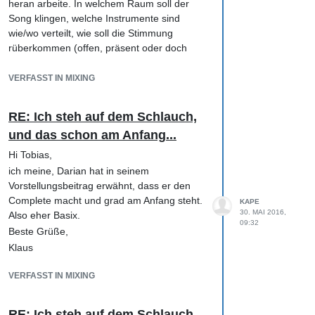
heran arbeite. In welchem Raum soll der
Song klingen, welche Instrumente sind
wie/wo verteilt, wie soll die Stimmung
rüberkommen (offen, präsent oder doch
besser intim etc).
Dadurch ergibt sich oft schon ganz grobes
VERFASST IN MIXING
Frequenzbild, vor allem für die Vocals und
die Drums, die ich eigentlich immer als
RE: Ich steh auf dem Schlauch,
erstes mehr oder weniger grob mische. Aber
und das schon am Anfang...
das sind dann immer schon gewisse
Eckpfeiler und die restlichen
Hi Tobias,
Spuren/Instrumente lassen sich dann viel
ich meine, Darian hat in seinem
einfacher 'drumherum' einfügen.
Vorstellungsbeitrag erwähnt, dass er den
Das Ganze lebt aber und kann sich im
Complete macht und grad am Anfang steht.
KAPE
Verlauf durchaus ändern oder als nicht so
30. MAI 2016,
Also eher Basix.
09:32
passend herausstellen.
Beste Grüße,
Das alles wird mit der Zeit einfacher, aber
Klaus
dennoch immer 'schwierig' bleiben, weil das
ja an sich eine gewisse kreative Arbeit ist
VERFASST IN MIXING
und manchmal nicht so recht 'fluppen' will.
Das ist ganz normal.
RE: Ich steh auf dem Schlauch,