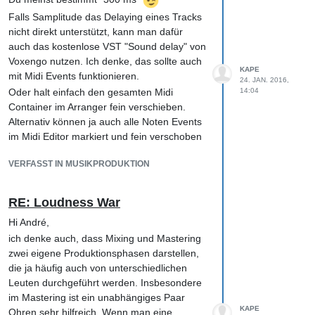
direkt auf den Track (im Master bypassed),
dann ist alles in Ordnung und die Last liegt
Falls Samplitude das Delaying eines Tracks
gerade einmal bei 3-5%. Ich bin hier echt
nicht direkt unterstützt, kann man dafür
mit meinem Latein am Ende und wüsste
auch das kostenlose VST "Sound delay" von
gerne, ob es (zumindest bei Reaper) einen
Voxengo nutzen. Ich denke, das sollte auch
KAPE
Unterschied zwischen der Plugin-
mit Midi Events funktionieren.
24. JAN. 2016,
Ansteuerung in den Masterslots und der auf
Oder halt einfach den gesamten Midi
14:04
Trackebene gibt.
Container im Arranger fein verschieben.
Beste Grüße,
Alternativ können ja auch alle Noten Events
im Midi Editor markiert und fein verschoben
Klaus
werden...
VERFASST IN MUSIKPRODUKTION
RE: Loudness War
Hi André,
ich denke auch, dass Mixing und Mastering
zwei eigene Produktionsphasen darstellen,
die ja häufig auch von unterschiedlichen
Leuten durchgeführt werden. Insbesondere
im Mastering ist ein unabhängiges Paar
KAPE
Ohren sehr hilfreich. Wenn man eine