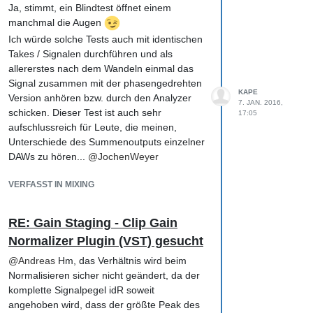
Ja, stimmt, ein Blindtest öffnet einem
Bus-Kompressor bei -3 Peak zu landen,
manchmal die Augen
damit für das Mastering noch Luft ist. Lauter
machen kann man dann immer noch, wobei
Ich würde solche Tests auch mit identischen
Lautheit mMn auch sehr von der
Takes / Signalen durchführen und als
Wahrnehmung abhängt und viele Tracks mit
allererstes nach dem Wandeln einmal das
geringerem Crest von zB 5 leiser wirken als
Signal zusammen mit der phasengedrehten
KAPE
andere mit zB 8. Ich würde mich da weniger
Version anhören bzw. durch den Analyzer
7. JAN. 2016,
auf Werte festlegen und auf die eigene
schicken. Dieser Test ist auch sehr
17:05
Wahrnehmung setzen.
aufschlussreich für Leute, die meinen,
Unterschiede des Summenoutputs einzelner
DAWs zu hören...
@
JochenWeyer
VERFASST IN MIXING
RE: Gain Staging - Clip Gain
Normalizer Plugin (VST) gesucht
@
Andreas
Hm, das Verhältnis wird beim
Normalisieren sicher nicht geändert, da der
komplette Signalpegel idR soweit
angehoben wird, dass der größte Peak des