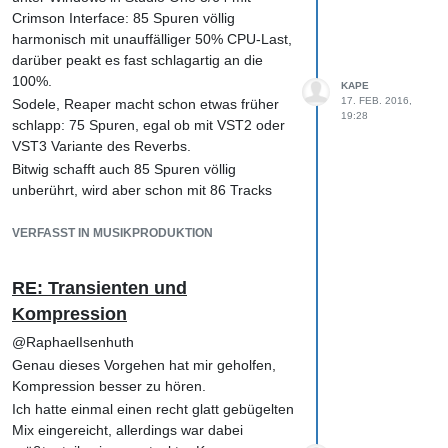
Crimson Interface: 85 Spuren völlig
harmonisch mit unauffälliger 50% CPU-Last,
darüber peakt es fast schlagartig an die
100%.
KAPE
17. FEB. 2016,
Sodele, Reaper macht schon etwas früher
19:28
schlapp: 75 Spuren, egal ob mit VST2 oder
VST3 Variante des Reverbs.
Bitwig schafft auch 85 Spuren völlig
unberührt, wird aber schon mit 86 Tracks
recht unbenutzbar und alles inkl.
Mauszeiger fängt an zu ruckeln. Schon
VERFASST IN MUSIKPRODUKTION
merkwürdig, dass sich da so schlagartig ein
anderes Verhalten einstellt.
RE: Transienten und
Kompression
@RaphaelIsenhuth
Genau dieses Vorgehen hat mir geholfen,
Kompression besser zu hören.
Ich hatte einmal einen recht glatt gebügelten
Mix eingereicht, allerdings war dabei