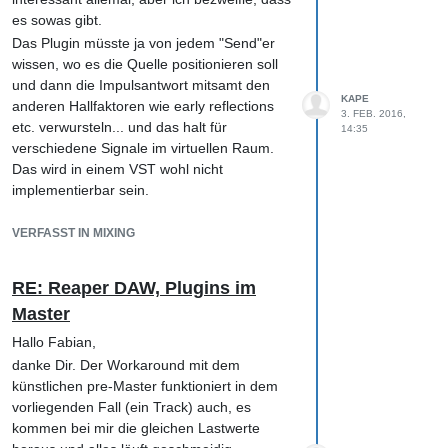
es sowas gibt.
Das Plugin müsste ja von jedem "Send"er
wissen, wo es die Quelle positionieren soll
und dann die Impulsantwort mitsamt den
KAPE
anderen Hallfaktoren wie early reflections
3. FEB. 2016,
etc. verwursteln... und das halt für
14:35
verschiedene Signale im virtuellen Raum.
Das wird in einem VST wohl nicht
implementierbar sein.
Ich denke, man kommt da nur mit mehreren
unterschiedlich konfigurierten Instanzen des
VERFASST IN MIXING
gleichen Reverbs mit identischer
Impulsantwort (oder halt einem Algo-
RE: Reaper DAW, Plugins im
Reverb) in die Nähe.
Master
Beste Grüße,
Hallo Fabian,
Klaus
danke Dir. Der Workaround mit dem
künstlichen pre-Master funktioniert in dem
vorliegenden Fall (ein Track) auch, es
kommen bei mir die gleichen Lastwerte