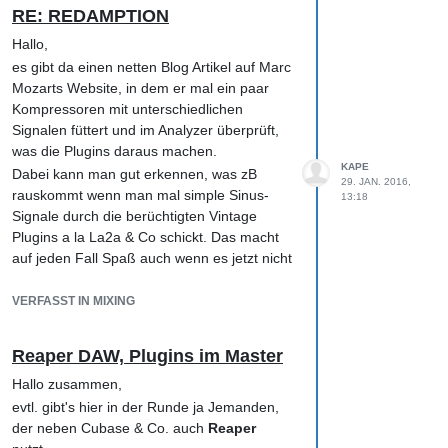
die Makrodynamik einschränkt. Gerade ein
RE: REDAMPTION
stärkerer Kontrast zwischen Laut/Leise und
Nah/Fern dürfte dem Song gut stehen.
Hallo,
Aber eigentlich ist das nur ne Kleinigkeit und
es gibt da einen netten Blog Artikel auf Marc
insgesamt habe ich mir den Track gerne
Mozarts Website, in dem er mal ein paar
angehört. Bin gespannt, was Du noch so
Kompressoren mit unterschiedlichen
produzierst.
Signalen füttert und im Analyzer überprüft,
was die Plugins daraus machen.
Schön, dass Du den Track hier eingestellt
KAPE
hast. Hast Du denn selber irgendwo
Dabei kann man gut erkennen, was zB
29. JAN. 2016,
Bedenken hinsichtlich der Produktion und
rauskommt wenn man mal simple Sinus-
13:18
des Mixes?
Signale durch die berüchtigten Vintage
Plugins a la La2a & Co schickt. Das macht
Beste Grüße,
auf jeden Fall Spaß auch wenn es jetzt nicht
Klaus
soviel hinsichtlich der Ratio/Attack/Release
Aspekte bringt.
VERFASST IN MIXING
Auch wenn das auch wieder eher eine
technische Sicht der Dinge ist, gab es bei
Reaper DAW, Plugins im Master
mirdoch den einen oder anderen Aha-Effekt,
Hallo zusammen,
den ich dann umsetzen konnte.
evtl. gibt's hier in der Runde ja Jemanden,
Beste Grüße aus dem Ruhrpott,
der neben Cubase & Co. auch
Reaper
Klaus