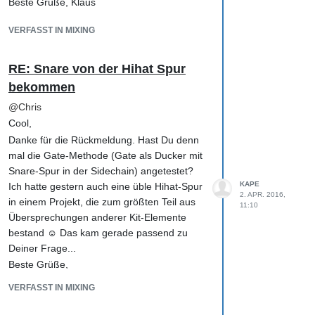
Beste Grüße, Klaus
Teilüberlappungen wie zB bei Kick/Bass, bei
der man einzelne Frequenzbereiche mit
VERFASST IN MIXING
dem EQ bearbeitet, um jeweils vornehmlich
ein Signal in dem Bereich prominenter zu
machen (eine Kick hat idR halt ein paar
RE: Snare von der Hihat Spur
feste Frequenzanteile, die der Bass nicht
bekommen
auch noch gleichzeitig ausgeprägt belegen
@
Chris
sollte).
Cool,
Mit der Zeit bekommt man ein Gefühl bzw
Gehör für das Ganze und trifft schneller den
Danke für die Rückmeldung. Hast Du denn
Bereich, der bearbeitet werden sollte. Und
mal die Gate-Methode (Gate als Ducker mit
mit dem EQing eines Signals kommen oft
Snare-Spur in der Sidechain) angetestet?
gleich andere auf einmal besser zur
KAPE
Ich hatte gestern auch eine üble Hihat-Spur
2. APR. 2016,
Geltung, das ist ja der Sinn des Ganzen. ;-)
in einem Projekt, die zum größten Teil aus
11:10
Ich persönlich entferne mittlerweile zunächst
Übersprechungen anderer Kit-Elemente
grundsätzlich mit dem EQ, einfach aus dem
bestand ☺ Das kam gerade passend zu
Grund, weil ich damit das Signal eher leiser
Deiner Frage...
mache und somit viel besser beurteilen
Beste Grüße,
kann, was durch die Bearbeitung an sich im
Klaus
Mix oder in der Gruppensumme tut. Das
VERFASST IN MIXING
Anheben von Frequenzbereichen erhöht