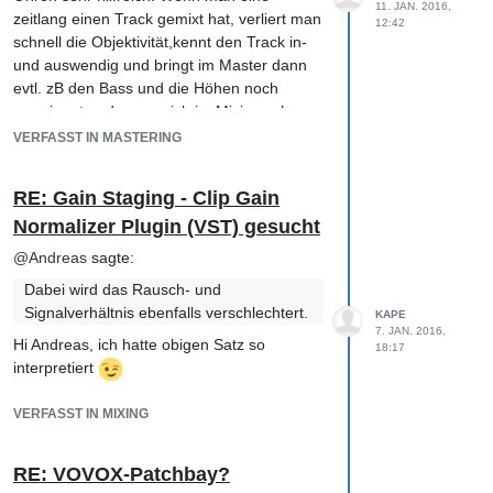
11. JAN. 2016,
zeitlang einen Track gemixt hat, verliert man
12:42
schnell die Objektivität,kennt den Track in-
und auswendig und bringt im Master dann
evtl. zB den Bass und die Höhen noch
prominenter, da man sich im Mixing schon
daran gewöhnt hat und alles noch
VERFASST IN MASTERING
"wummiger" und klarer haben möchte.
Was die Lautstärke im Mastering angeht,
RE: Gain Staging - Clip Gain
finde ich den stetigen Vergleich mit gut
Normalizer Plugin (VST) gesucht
gemasterten Referenztracks unabdingbar,
um sich im gewissen Rahmen am Genre-
@
Andreas
sagte:
typischen Level als auch Frequenzbild zu
Dabei wird das Rausch- und
orientieren. Aber gute Musik lebt halt auch
Signalverhältnis ebenfalls verschlechtert.
KAPE
von der Dynamik, so dass sich der
7. JAN. 2016,
Abwärtstrend zu sinnvollen Crestwerten von
Hi Andreas, ich hatte obigen Satz so
18:17
ca 7-8 mehr und mehr durchsetzt. Es
interpretiert
kommt auch immer drauf an, für welches
Medium/Plattform gemastert werden soll, da
VERFASST IN MIXING
iTunes und Co eh‘ noch Anpassungen
vornehmen.
RE: VOVOX-Patchbay?
Auf dem Mixbus versuche ich hinter dem