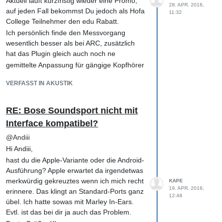
Aktuell läuft kurzfristig wieder eine Promo,
eher vorsichtig.
Beste Grüße,
28. APR. 2016,
Dinge im Mix auch stark beinflussen.
auf jeden Fall bekommst Du jedoch als Hofa
11:32
Wenn ich dann beim weiteren Hören merke,
Klaus
Weniger ist hierbei wirklich mehr...
College Teilnehmer den edu Rabatt.
dass irgendwo etwas wummert, blechern
entschuldige das leichte OffTopic...
Ich persönlich finde den Messvorgang
klingt, ins Ohr schneidet o.ä., dann schaue
Beste Grüße,
wesentlich besser als bei ARC, zusätzlich
ich, welche Spuren bzw welche Signale da
Klaus
hat das Plugin gleich auch noch ne
gerade 'aktiv' sind. Diese Tracks höre ich
gemittelte Anpassung für gängige Kopfhörer
mir dann mal solo und wieder in Summe an,
parat. Weshalb das Plugin jedoch so
um besser beurteilen zu können, ob jeweils
VERFASST IN AKUSTIK
ausgiebig CPU Zeit nuckelt, ist mir
alle Frequenzen des Signals für die Rolle im
schleierhaft...
Mix wichtig sind, oder evtl. bestimmte
Frequenzbereiche ausgedünnt oder gar
RE: Bose Soundsport nicht mit
ganz entfernt (Low/Highpass) werden
Interface kompatibel?
können, ohne das der Instrumentenspur
@
Andiii
etwas Wichtiges im Mix fehlt.
Hi Andiii,
Hierbei EQe ich vornehmlich beim Hören
hast du die Apple-Variante oder die Android-
der Summe, denn genau so soll das Signal
Ausführung? Apple erwartet da irgendetwas
ja auch funktionieren... eben nicht Solo.
merkwürdig gekreuztes wenn ich mich recht
KAPE
Es gibt natürlich auch Resonanzen, die an
19. APR. 2016,
erinnere. Das klingt an Standard-Ports ganz
sich störend bzw überbetont sind. Die kann
12:48
übel. Ich hatte sowas mit Marley In-Ears.
man durch Hören und mit einem Analyzer
Evtl. ist das bei dir ja auch das Problem.
identifizieren. Dann gibt es auch