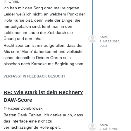
Hi Chris,
aufpassen und die Tipps immer eher kritisch
auch der Vergleich mit den Referenzmixes
ich hab mir den Song grad mal reingetan.
hinterfragen.
allein schon Gold wert.
Leider weiß ich nicht, an welchem Punkt der
Die Rückmeldungen vom Hofa-Team und
Beste Grüße und weiterhin viel Erfolg und
Hofa Kurse bist, denn viele der Dinge, die
Inhalte der Lektionen haben da zum Glück
vor allem Spaß!
mir aufgefallen sind, lernt man in den
eine ganz andere Qualität 😀
Lektionen im Laufe der Zeit durch die
KAPE
Übung und den Inhalt.
3. MÄRZ 2016,
Recht spontan ist mir aufgefallen, dass der
00:16
Mix sehr 'Mono' daherkommt und vielleicht
schon deshalb in Deinen Ohren so'n
bisschen nach Karaoke mit Begleitung vom
Band klingt. Der Gesang steht auch recht
trocken im Vordergrund und verschmilzt
VERFASST IN FEEDBACK GESUCHT
nicht so recht mit der Musik. Das verstärkt
evtl. noch zusätzlich den Effekt, den Du
RE: Wie stark ist dein Rechner?
beschreibst.
DAW-Score
Das Gefühl der Räumlicht fehlt so'n
bisschen.
@FabianDombrowski
Ich denke, dass Du schon mit Panning ein
Besten Dank Fabian. Ich denke auch, dass
Stück weiter kommst, da Du damit schon
das Interface eine nicht zu
KAPE
ohne weitere Bearbeitungen einfach mehr
vernachlässigende Rolle spielt.
2. MÄRZ 2016,